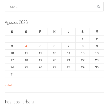
a
Cari
s
untuk:
i
Agustus 2026
p
S
S
R
K
J
S
M
o
1
2
s
3
4
5
6
7
8
9
10
11
12
13
14
15
16
17
18
19
20
21
22
23
24
25
26
27
28
29
30
31
« Jul
Pos-pos Terbaru