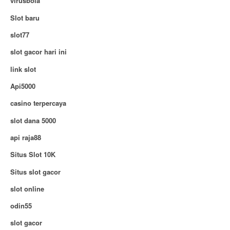
virusbola
Slot baru
slot77
slot gacor hari ini
link slot
Api5000
casino terpercaya
slot dana 5000
api raja88
Situs Slot 10K
Situs slot gacor
slot online
odin55
slot gacor