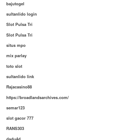
bajutogel
sultanlido login
Slot Pulsa Tri
Slot Pulsa Tri
situs mpo
mix parlay
toto slot
sultanlido link
Rajacasino88
https://broadlandsarchives.com/
semar123
slot gacor 777
RANS303
dadu4d