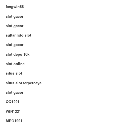
fangwin88
slot gacor
slot gacor
sultanlido slot
slot gacor
slot depo 10k
slot online
situs slot
situs slot terpercaya
slot gacor
QQ1221
WIN1221
MPO1221