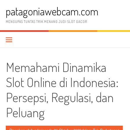
Lompat
patagoniawebcam.com
ke
konten
MENGUPAS TUNTAS TRIK MENANG JUDI SLOT GACOR
Memahami Dinamika
Slot Online di Indonesia:
Persepsi, Regulasi, dan
Peluang