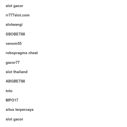
slot gacor
rr777slot.com
slotwangi
SBOBET88
venom55
robopragma cheat
gacor77
slot thailand
ABGBET88
toto
MPO17
situs terpercaya
slot gacor