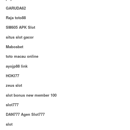
GARUDA62
Raja toto88
SM605 APK Slot
situs slot gacor
Mabosbet
toto macau online
ayojp88 link
HOKI77
zeus slot
slot bonus new member 100
slot777
DAN777 Agen Slot777
slot