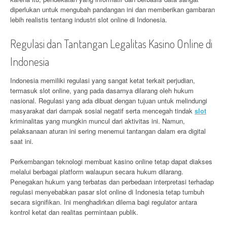
diperlukan untuk mengubah pandangan ini dan memberikan gambaran
lebih realistis tentang industri slot online di Indonesia.
Regulasi dan Tantangan Legalitas Kasino Online di
Indonesia
Indonesia memiliki regulasi yang sangat ketat terkait perjudian,
termasuk slot online, yang pada dasarnya dilarang oleh hukum
nasional. Regulasi yang ada dibuat dengan tujuan untuk melindungi
masyarakat dari dampak sosial negatif serta mencegah tindak
slot
kriminalitas yang mungkin muncul dari aktivitas ini. Namun,
pelaksanaan aturan ini sering menemui tantangan dalam era digital
saat ini.
Perkembangan teknologi membuat kasino online tetap dapat diakses
melalui berbagai platform walaupun secara hukum dilarang.
Penegakan hukum yang terbatas dan perbedaan interpretasi terhadap
regulasi menyebabkan pasar slot online di Indonesia tetap tumbuh
secara signifikan. Ini menghadirkan dilema bagi regulator antara
kontrol ketat dan realitas permintaan publik.