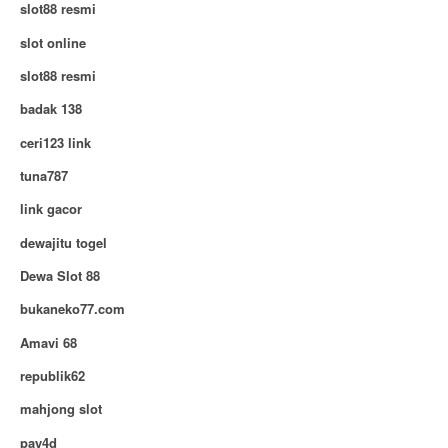
slot88 resmi
slot online
slot88 resmi
badak 138
ceri123 link
tuna787
link gacor
dewajitu togel
Dewa Slot 88
bukaneko77.com
Amavi 68
republik62
mahjong slot
pay4d