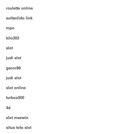
roulette online
sultanlido link
mpo
kilo303
slot
judi slot
gacor88
judi slot
slot online
turbox500
4d
slot maxwin
situs toto slot