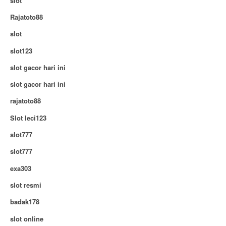
slot
Rajatoto88
slot
slot123
slot gacor hari ini
slot gacor hari ini
rajatoto88
Slot leci123
slot777
slot777
exa303
slot resmi
badak178
slot online