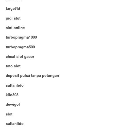
target4d
judi slot
slot online
turbopragma1000
turbopragma500
cheat slot gacor
toto slot
deposit pulsa tanpa potongan
sultanlido
kilo303
dewigol
slot
sultanlido