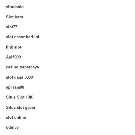
virusbola
Slot baru
slot77
slot gacor hari ini
link slot
Api5000
casino terpercaya
slot dana 5000
api raja88
Situs Slot 10K
Situs slot gacor
slot online
odin55