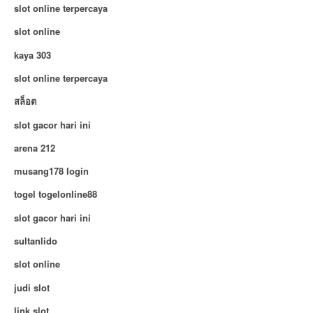
slot online terpercaya
slot online
kaya 303
slot online terpercaya
สล็อต
slot gacor hari ini
arena 212
musang178 login
togel togelonline88
slot gacor hari ini
sultanlido
slot online
judi slot
link slot