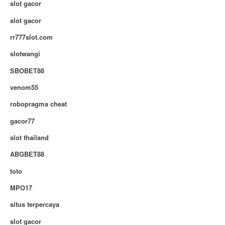
slot gacor
slot gacor
rr777slot.com
slotwangi
SBOBET88
venom55
robopragma cheat
gacor77
slot thailand
ABGBET88
toto
MPO17
situs terpercaya
slot gacor