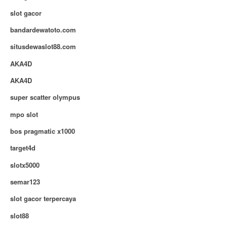
slot gacor
bandardewatoto.com
situsdewaslot88.com
AKA4D
AKA4D
super scatter olympus
mpo slot
bos pragmatic x1000
target4d
slotx5000
semar123
slot gacor terpercaya
slot88