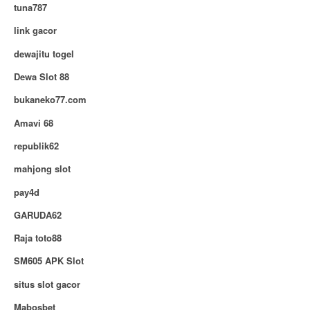
tuna787
link gacor
dewajitu togel
Dewa Slot 88
bukaneko77.com
Amavi 68
republik62
mahjong slot
pay4d
GARUDA62
Raja toto88
SM605 APK Slot
situs slot gacor
Mabosbet