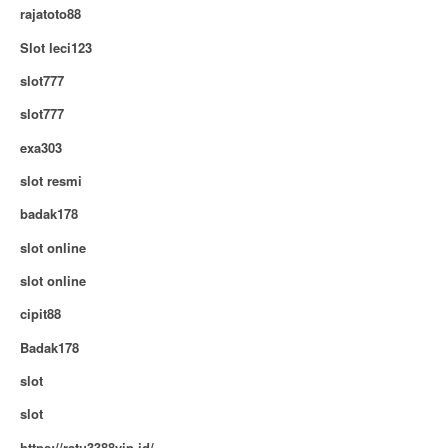
rajatoto88
Slot leci123
slot777
slot777
exa303
slot resmi
badak178
slot online
slot online
cipit88
Badak178
slot
slot
https://ratu3388vip.id/