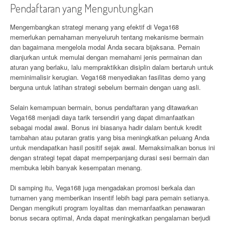
Pendaftaran yang Menguntungkan
Mengembangkan strategi menang yang efektif di Vega168
memerlukan pemahaman menyeluruh tentang mekanisme bermain
dan bagaimana mengelola modal Anda secara bijaksana. Pemain
dianjurkan untuk memulai dengan memahami jenis permainan dan
aturan yang berlaku, lalu mempraktikkan disiplin dalam bertaruh untuk
meminimalisir kerugian. Vega168 menyediakan fasilitas demo yang
berguna untuk latihan strategi sebelum bermain dengan uang asli.
Selain kemampuan bermain, bonus pendaftaran yang ditawarkan
Vega168 menjadi daya tarik tersendiri yang dapat dimanfaatkan
sebagai modal awal. Bonus ini biasanya hadir dalam bentuk kredit
tambahan atau putaran gratis yang bisa meningkatkan peluang Anda
untuk mendapatkan hasil positif sejak awal. Memaksimalkan bonus ini
dengan strategi tepat dapat memperpanjang durasi sesi bermain dan
membuka lebih banyak kesempatan menang.
Di samping itu, Vega168 juga mengadakan promosi berkala dan
turnamen yang memberikan insentif lebih bagi para pemain setianya.
Dengan mengikuti program loyalitas dan memanfaatkan penawaran
bonus secara optimal, Anda dapat meningkatkan pengalaman berjudi