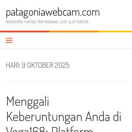
Lompat
patagoniawebcam.com
ke
konten
MENGUPAS TUNTAS TRIK MENANG JUDI SLOT GACOR
HARI:
9 OKTOBER 2025
Menggali
Keberuntungan Anda di
Vega168: Platform