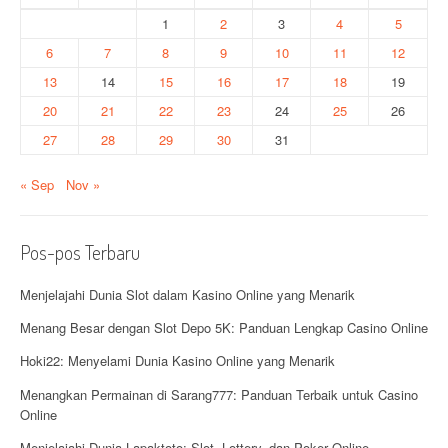
1
2
3
4
5
6
7
8
9
10
11
12
13
14
15
16
17
18
19
20
21
22
23
24
25
26
27
28
29
30
31
« Sep
Nov »
Pos-pos Terbaru
Menjelajahi Dunia Slot dalam Kasino Online yang Menarik
Menang Besar dengan Slot Depo 5K: Panduan Lengkap Casino Online
Hoki22: Menyelami Dunia Kasino Online yang Menarik
Menangkan Permainan di Sarang777: Panduan Terbaik untuk Casino
Online
Menjelajahi Dunia Lapaktoto: Slot, Lottery, dan Poker Online