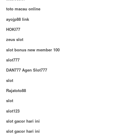
toto macau online
ayojp88 link
HOKI77
zeus slot
slot bonus new member 100
slot777
DAN777 Agen Slot777
slot
Rajatoto88
slot
slot123
slot gacor hari ini
slot gacor hari ini