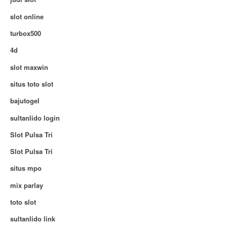
slot online
turbox500
4d
slot maxwin
situs toto slot
bajutogel
sultanlido login
Slot Pulsa Tri
Slot Pulsa Tri
situs mpo
mix parlay
toto slot
sultanlido link