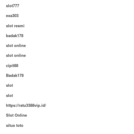
slot777
exa303
slot resmi
badak178
slot online
slot online
cipit88
Badak178
slot
slot
https://ratu3388vip.id/
Slot Online
situs toto