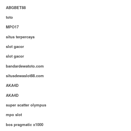
ABGBET88
toto
MPO17
situs terpercaya
slot gacor
slot gacor
bandardewatoto.com
situsdewaslot88.com
AKA4D
AKA4D
super scatter olympus
mpo slot
bos pragmatic x1000