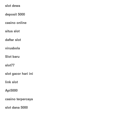
slot dewa
deposit 5000
casino online
situs slot
daftar slot
virusbola
Slot baru
slot77
slot gacor hari ini
link slot
Api5000
casino terpercaya
slot dana 5000