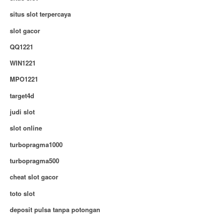
situs slot terpercaya
slot gacor
QQ1221
WIN1221
MPO1221
target4d
judi slot
slot online
turbopragma1000
turbopragma500
cheat slot gacor
toto slot
deposit pulsa tanpa potongan