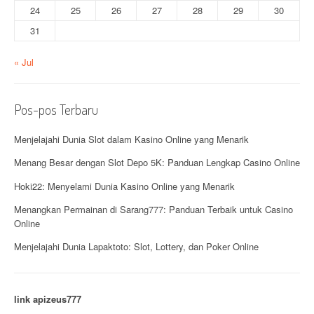
24
25
26
27
28
29
30
31
« Jul
Pos-pos Terbaru
Menjelajahi Dunia Slot dalam Kasino Online yang Menarik
Menang Besar dengan Slot Depo 5K: Panduan Lengkap Casino Online
Hoki22: Menyelami Dunia Kasino Online yang Menarik
Menangkan Permainan di Sarang777: Panduan Terbaik untuk Casino
Online
Menjelajahi Dunia Lapaktoto: Slot, Lottery, dan Poker Online
link apizeus777