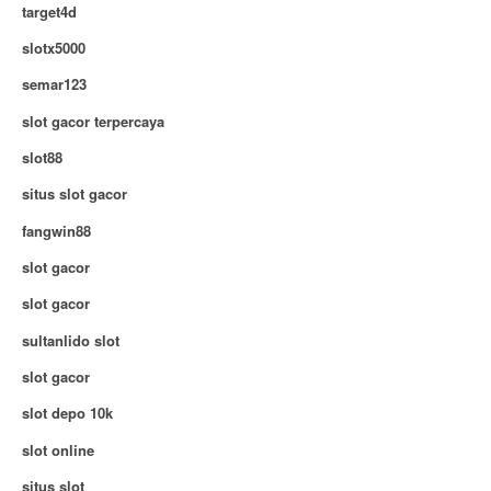
target4d
slotx5000
semar123
slot gacor terpercaya
slot88
situs slot gacor
fangwin88
slot gacor
slot gacor
sultanlido slot
slot gacor
slot depo 10k
slot online
situs slot