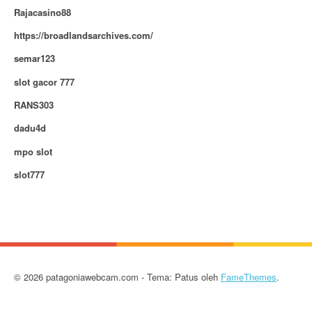
Rajacasino88
https://broadlandsarchives.com/
semar123
slot gacor 777
RANS303
dadu4d
mpo slot
slot777
© 2026 patagoniawebcam.com - Tema: Patus oleh
FameThemes
.