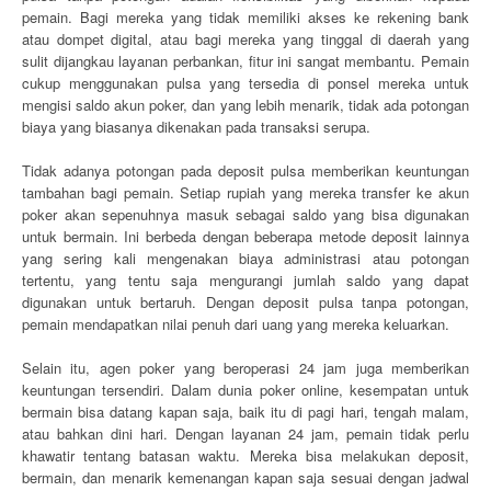
pemain. Bagi mereka yang tidak memiliki akses ke rekening bank
atau dompet digital, atau bagi mereka yang tinggal di daerah yang
sulit dijangkau layanan perbankan, fitur ini sangat membantu. Pemain
cukup menggunakan pulsa yang tersedia di ponsel mereka untuk
mengisi saldo akun poker, dan yang lebih menarik, tidak ada potongan
biaya yang biasanya dikenakan pada transaksi serupa.
Tidak adanya potongan pada deposit pulsa memberikan keuntungan
tambahan bagi pemain. Setiap rupiah yang mereka transfer ke akun
poker akan sepenuhnya masuk sebagai saldo yang bisa digunakan
untuk bermain. Ini berbeda dengan beberapa metode deposit lainnya
yang sering kali mengenakan biaya administrasi atau potongan
tertentu, yang tentu saja mengurangi jumlah saldo yang dapat
digunakan untuk bertaruh. Dengan deposit pulsa tanpa potongan,
pemain mendapatkan nilai penuh dari uang yang mereka keluarkan.
Selain itu, agen poker yang beroperasi 24 jam juga memberikan
keuntungan tersendiri. Dalam dunia poker online, kesempatan untuk
bermain bisa datang kapan saja, baik itu di pagi hari, tengah malam,
atau bahkan dini hari. Dengan layanan 24 jam, pemain tidak perlu
khawatir tentang batasan waktu. Mereka bisa melakukan deposit,
bermain, dan menarik kemenangan kapan saja sesuai dengan jadwal