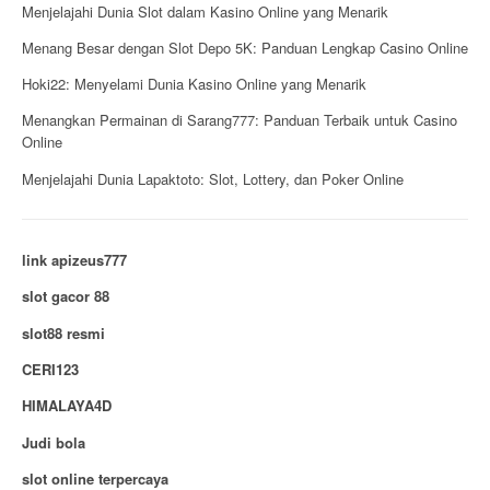
Menjelajahi Dunia Slot dalam Kasino Online yang Menarik
Menang Besar dengan Slot Depo 5K: Panduan Lengkap Casino Online
Hoki22: Menyelami Dunia Kasino Online yang Menarik
Menangkan Permainan di Sarang777: Panduan Terbaik untuk Casino
Online
Menjelajahi Dunia Lapaktoto: Slot, Lottery, dan Poker Online
link apizeus777
slot gacor 88
slot88 resmi
CERI123
HIMALAYA4D
Judi bola
slot online terpercaya