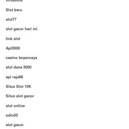
Slot baru
slot77
slot gacor hari ini
link slot
Api5000
casino terpercaya
slot dana 5000
api raja88
Situs Slot 10K
Situs slot gacor
slot online
odin55
slot gacor