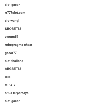
slot gacor
rr777slot.com
slotwangi
SBOBET88
venom55
robopragma cheat
gacor77
slot thailand
ABGBET88
toto
MPO17
situs terpercaya
slot gacor