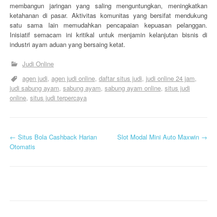
membangun jaringan yang saling menguntungkan, meningkatkan
ketahanan di pasar. Aktivitas komunitas yang bersifat mendukung
satu sama lain memudahkan pencapaian kepuasan pelanggan.
Inisiatif semacam ini kritikal untuk menjamin kelanjutan bisnis di
industri ayam aduan yang bersaing ketat.
Judi Online
agen judi
agen judi online
daftar situs judi
judi online 24 jam
judi sabung ayam
sabung ayam
sabung ayam online
situs judi
online
situs judi terpercaya
N
←
Situs Bola Cashback Harian
Slot Modal Mini Auto Maxwin
→
Otomatis
a
v
i
g