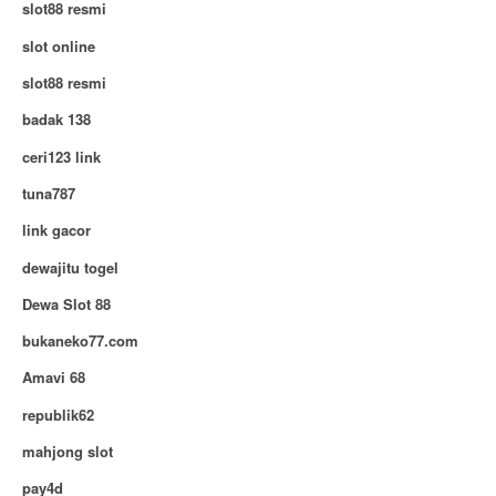
slot88 resmi
slot online
slot88 resmi
badak 138
ceri123 link
tuna787
link gacor
dewajitu togel
Dewa Slot 88
bukaneko77.com
Amavi 68
republik62
mahjong slot
pay4d