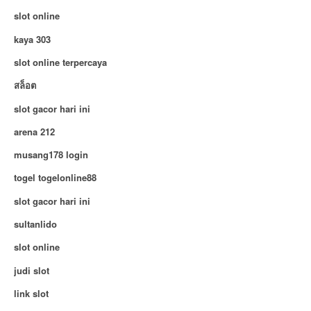
slot online
kaya 303
slot online terpercaya
สล็อต
slot gacor hari ini
arena 212
musang178 login
togel togelonline88
slot gacor hari ini
sultanlido
slot online
judi slot
link slot