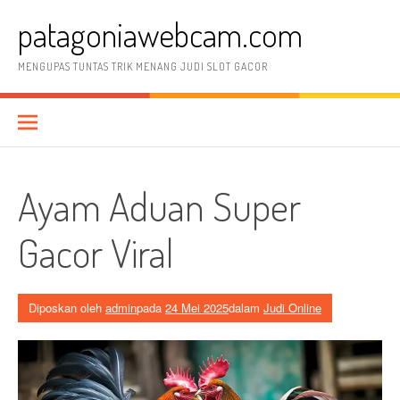
Lompat
patagoniawebcam.com
ke
konten
MENGUPAS TUNTAS TRIK MENANG JUDI SLOT GACOR
Ayam Aduan Super
Gacor Viral
Diposkan oleh
admin
pada
24 Mei 2025
dalam
Judi Online