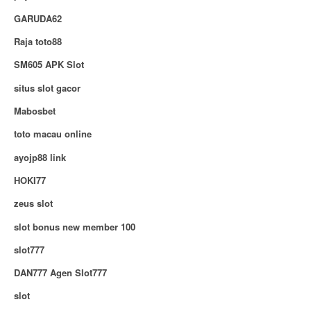
GARUDA62
Raja toto88
SM605 APK Slot
situs slot gacor
Mabosbet
toto macau online
ayojp88 link
HOKI77
zeus slot
slot bonus new member 100
slot777
DAN777 Agen Slot777
slot