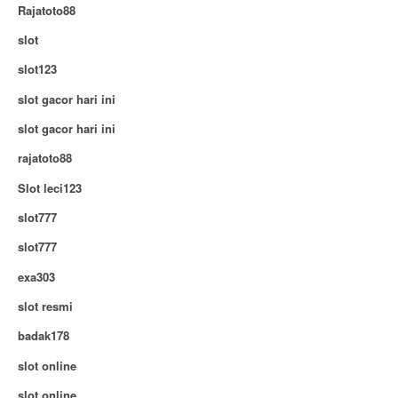
Rajatoto88
slot
slot123
slot gacor hari ini
slot gacor hari ini
rajatoto88
Slot leci123
slot777
slot777
exa303
slot resmi
badak178
slot online
slot online