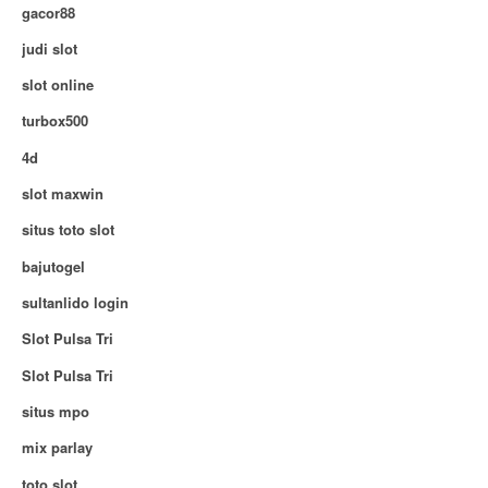
gacor88
judi slot
slot online
turbox500
4d
slot maxwin
situs toto slot
bajutogel
sultanlido login
Slot Pulsa Tri
Slot Pulsa Tri
situs mpo
mix parlay
toto slot