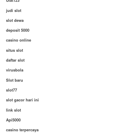
Ulat123
judi slot
slot dewa
deposit 5000
casino online
situs slot
daftar slot
virusbola
Slot baru
slot77
slot gacor hari ini
link slot
Api5000
casino terpercaya