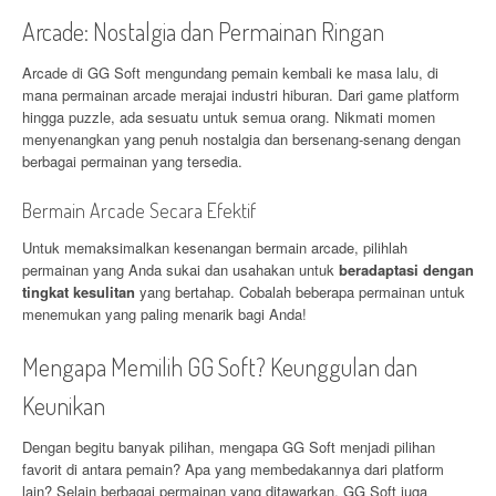
Arcade: Nostalgia dan Permainan Ringan
Arcade di GG Soft mengundang pemain kembali ke masa lalu, di
mana permainan arcade merajai industri hiburan. Dari game platform
hingga puzzle, ada sesuatu untuk semua orang. Nikmati momen
menyenangkan yang penuh nostalgia dan bersenang-senang dengan
berbagai permainan yang tersedia.
Bermain Arcade Secara Efektif
Untuk memaksimalkan kesenangan bermain arcade, pilihlah
permainan yang Anda sukai dan usahakan untuk
beradaptasi dengan
tingkat kesulitan
yang bertahap. Cobalah beberapa permainan untuk
menemukan yang paling menarik bagi Anda!
Mengapa Memilih GG Soft? Keunggulan dan
Keunikan
Dengan begitu banyak pilihan, mengapa GG Soft menjadi pilihan
favorit di antara pemain? Apa yang membedakannya dari platform
lain? Selain berbagai permainan yang ditawarkan, GG Soft juga