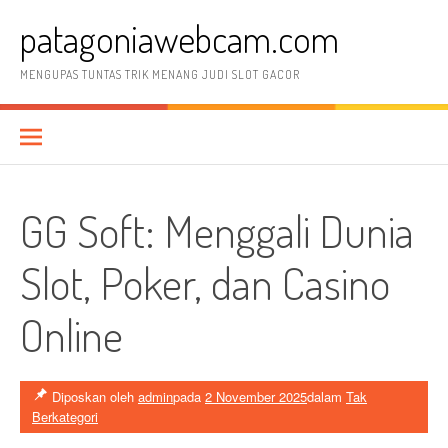
Lompat
patagoniawebcam.com
ke
konten
MENGUPAS TUNTAS TRIK MENANG JUDI SLOT GACOR
GG Soft: Menggali Dunia
Slot, Poker, dan Casino
Online
Diposkan oleh
admin
pada
2 November 2025
dalam
Tak
Berkategori