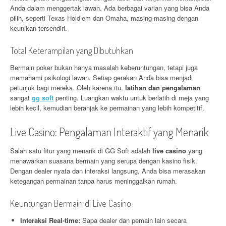
Anda dalam menggertak lawan. Ada berbagai varian yang bisa Anda
pilih, seperti Texas Hold’em dan Omaha, masing-masing dengan
keunikan tersendiri.
Total Keterampilan yang Dibutuhkan
Bermain poker bukan hanya masalah keberuntungan, tetapi juga
memahami psikologi lawan. Setiap gerakan Anda bisa menjadi
petunjuk bagi mereka. Oleh karena itu,
latihan dan pengalaman
sangat
gg soft
penting. Luangkan waktu untuk berlatih di meja yang
lebih kecil, kemudian beranjak ke permainan yang lebih kompetitif.
Live Casino: Pengalaman Interaktif yang Menarik
Salah satu fitur yang menarik di GG Soft adalah
live casino
yang
menawarkan suasana bermain yang serupa dengan kasino fisik.
Dengan dealer nyata dan interaksi langsung, Anda bisa merasakan
ketegangan permainan tanpa harus meninggalkan rumah.
Keuntungan Bermain di Live Casino
Interaksi Real-time:
Sapa dealer dan pemain lain secara