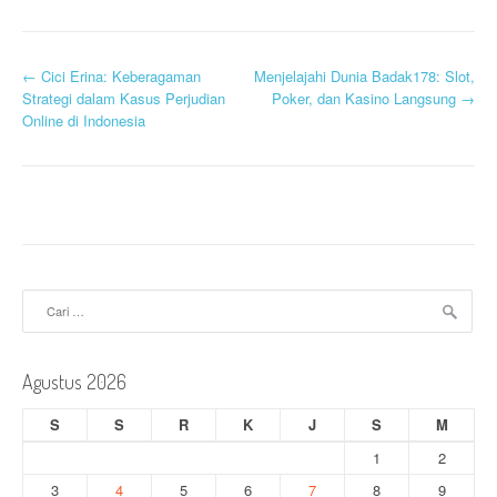
N
←
Cici Erina: Keberagaman
Menjelajahi Dunia Badak178: Slot,
Strategi dalam Kasus Perjudian
Poker, dan Kasino Langsung
→
a
Online di Indonesia
v
i
g
a
Cari
s
untuk:
i
Agustus 2026
p
S
S
R
K
J
S
M
o
1
2
s
3
4
5
6
7
8
9