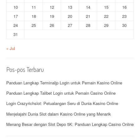
10
11
12
13
14
15
16
17
18
19
20
21
22
23
24
25
26
27
28
29
30
31
« Jul
Pos-pos Terbaru
Panduan Lengkap Terminaljp Login untuk Pemain Kasino Online
Panduan Lengkap Talibet Login untuk Pemain Casino Online
Login Crazyrichslot: Petualangan Seru di Dunia Kasino Online
Menjelajahi Dunia Slot dalam Kasino Online yang Menarik
Menang Besar dengan Slot Depo 5K: Panduan Lengkap Casino Online