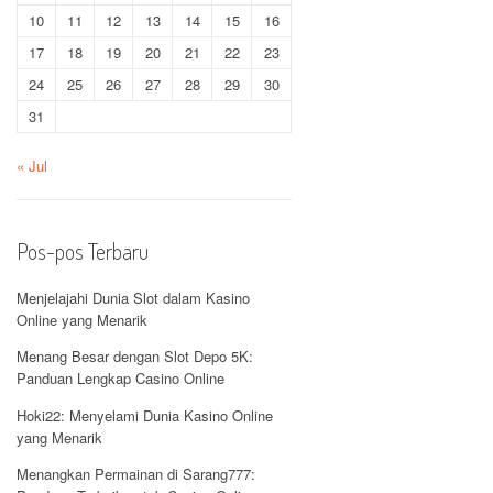
10
11
12
13
14
15
16
17
18
19
20
21
22
23
24
25
26
27
28
29
30
31
« Jul
Pos-pos Terbaru
Menjelajahi Dunia Slot dalam Kasino
Online yang Menarik
Menang Besar dengan Slot Depo 5K:
Panduan Lengkap Casino Online
Hoki22: Menyelami Dunia Kasino Online
yang Menarik
Menangkan Permainan di Sarang777: