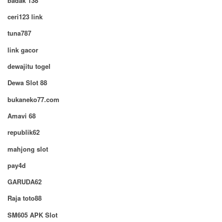
badak 138
ceri123 link
tuna787
link gacor
dewajitu togel
Dewa Slot 88
bukaneko77.com
Amavi 68
republik62
mahjong slot
pay4d
GARUDA62
Raja toto88
SM605 APK Slot