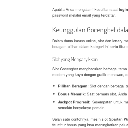
Apabila Anda mengalami kesulitan saat
logi
password melalui email yang terdaftar.
Keunggulan Gocengbet dalam
Dalam dunia kasino online, slot dan lottery 
beragam pilihan dalam kategori ini serta fitur
Slot yang Mengasyikkan
Slot Gocengbet menghadirkan berbagai tema da
modern yang kaya dengan grafik menawan, s
Pilihan Beragam:
Slot dengan berbagai te
Bonus Menarik:
Saat bermain slot, Anda 
Jackpot Progresif:
Kesempatan untuk mem
semakin banyaknya pemain.
Salah satu contohnya, mesin slot
Spartan Wa
fitur-fitur bonus yang bisa meningkatkan pe