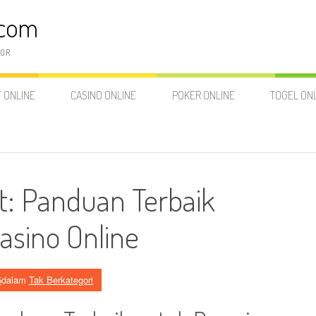
.com
COR
 ONLINE
CASINO ONLINE
POKER ONLINE
TOGEL ON
t: Panduan Terbaik
asino Online
5
dalam
Tak Berkategori