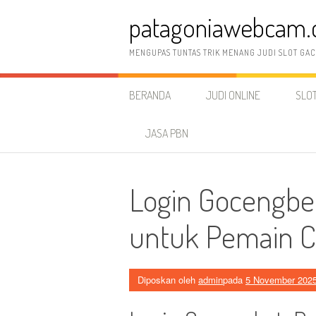
Lompat
patagoniawebcam
ke
konten
MENGUPAS TUNTAS TRIK MENANG JUDI SLOT GA
BERANDA
JUDI ONLINE
SLOT
JASA PBN
Login Gocengbe
untuk Pemain C
Diposkan oleh
admin
pada
5 November 202