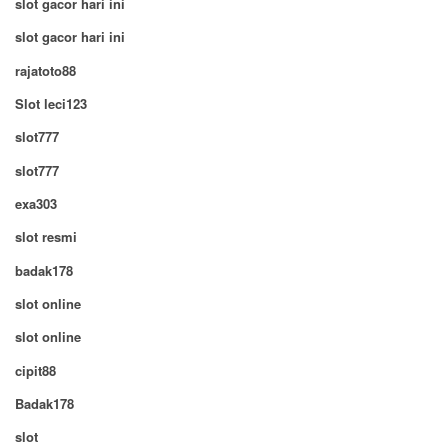
slot gacor hari ini
slot gacor hari ini
rajatoto88
Slot leci123
slot777
slot777
exa303
slot resmi
badak178
slot online
slot online
cipit88
Badak178
slot