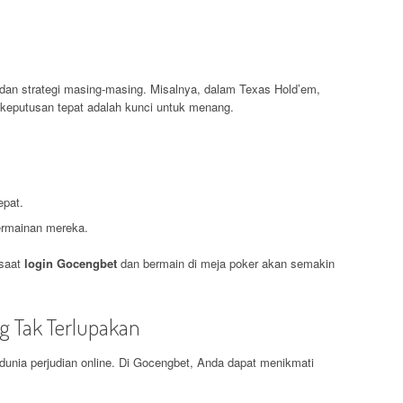
n dan strategi masing-masing. Misalnya, dalam Texas Hold’em,
putusan tepat adalah kunci untuk menang.
epat.
ermainan mereka.
 saat
login Gocengbet
dan bermain di meja poker akan semakin
g Tak Terlupakan
 dunia perjudian online. Di Gocengbet, Anda dapat menikmati