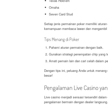
Texas Hold’em
Omaha
Seven Card Stud
Setiap jenis permainan poker memiliki atura
kemampuan membaca lawan dan mengambil ke
Tips Menang di Poker
Pahami aturan permainan dengan baik.
Gunakan strategi penempatan chip yang t
Amati pemain lain dan cari celah dalam p
Dengan tips ini, peluang Anda untuk menang
besar!
Pengalaman Live Casino yan
Live casino menjadi sensasi tersendiri dalam
pengalaman bermain dengan dealer langsung.