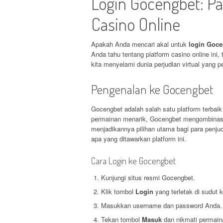
Login Gocengbet: P
Casino Online
Apakah Anda mencari akal untuk
login Goce
Anda tahu tentang platform casino online ini, 
kita menyelami dunia perjudian virtual yang p
Pengenalan ke Gocengbet
Gocengbet adalah salah satu platform terbai
permainan menarik, Gocengbet mengombinas
menjadikannya pilihan utama bagi para penju
apa yang ditawarkan platform ini.
Cara Login ke Gocengbet
Kunjungi situs resmi Gocengbet.
Klik tombol
Login
yang terletak di sudut 
Masukkan username dan password Anda.
Tekan tombol
Masuk
dan nikmati permaina