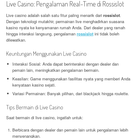
Live Casino: Pengalaman Real-Time di Rossislot
Live casino adalah salah satu fitur paling menarik dari
rossislot
.
Dengan teknologi mutakhir, permainan live menghadirkan suasana
kasino nyata ke kenyamanan rumah Anda. Dari dealer yang ramah
hingga interaksi langsung, pengalaman
rossislot
ini tidak boleh
dilewatkan.
Keuntungan Menggunakan Live Casino
Interaksi Sosial: Anda dapat berinteraksi dengan dealer dan
pemain lain, meningkatkan pengalaman bermain.
Keaslian: Game menggunakan fasilitas nyata yang memberi Anda
kenyataan kasino sejati.
Variasi Permainan: Banyak pilihan, dari blackjack hingga roulette.
Tips Bermain di Live Casino
Saat bermain di live casino, ingatlah untuk:
Berbicara dengan dealer dan pemain lain untuk pengalaman lebih
menyenangkan.