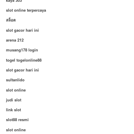
kaya 303
slot online terpercaya
สล็อต
slot gacor hari ini
arena 212
musang178 login
togel togelonline88
slot gacor hari ini
sultanlido
slot online
judi slot
link slot
slot88 resmi
slot online