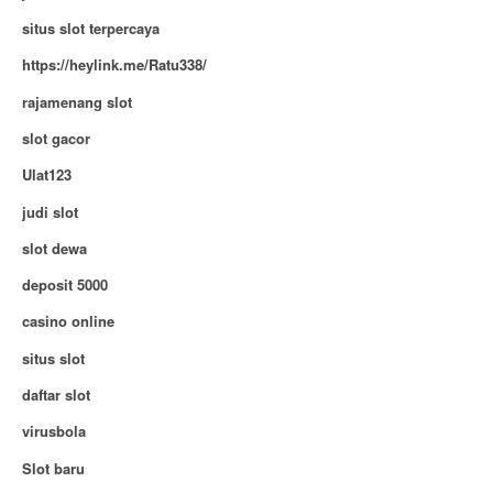
situs slot terpercaya
https://heylink.me/Ratu338/
rajamenang slot
slot gacor
Ulat123
judi slot
slot dewa
deposit 5000
casino online
situs slot
daftar slot
virusbola
Slot baru