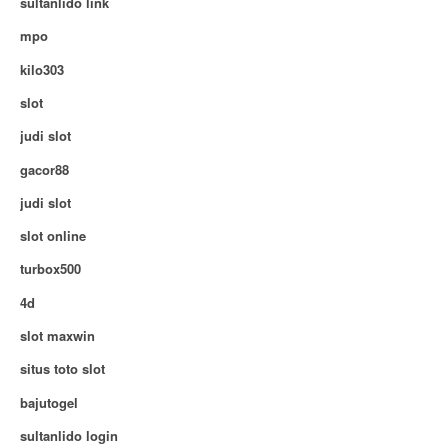
sultanlido link
mpo
kilo303
slot
judi slot
gacor88
judi slot
slot online
turbox500
4d
slot maxwin
situs toto slot
bajutogel
sultanlido login