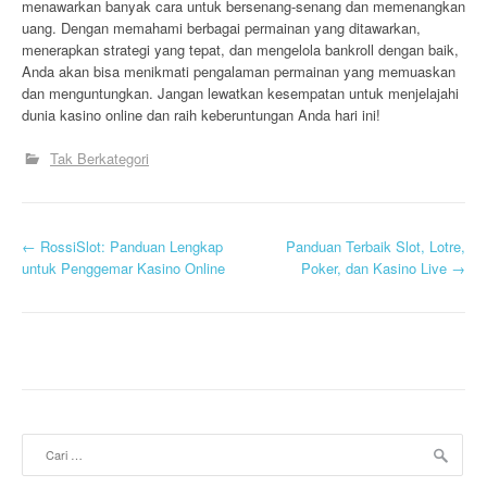
menawarkan banyak cara untuk bersenang-senang dan memenangkan
uang. Dengan memahami berbagai permainan yang ditawarkan,
menerapkan strategi yang tepat, dan mengelola bankroll dengan baik,
Anda akan bisa menikmati pengalaman permainan yang memuaskan
dan menguntungkan. Jangan lewatkan kesempatan untuk menjelajahi
dunia kasino online dan raih keberuntungan Anda hari ini!
Tak Berkategori
N
←
RossiSlot: Panduan Lengkap
Panduan Terbaik Slot, Lotre,
untuk Penggemar Kasino Online
Poker, dan Kasino Live
→
a
v
i
g
a
Cari
untuk: