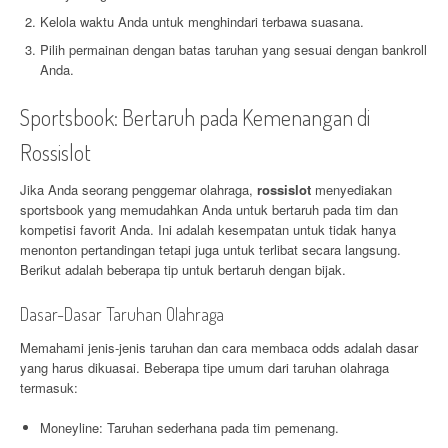
Kelola waktu Anda untuk menghindari terbawa suasana.
Pilih permainan dengan batas taruhan yang sesuai dengan bankroll
Anda.
Sportsbook: Bertaruh pada Kemenangan di
Rossislot
Jika Anda seorang penggemar olahraga,
rossislot
menyediakan
sportsbook yang memudahkan Anda untuk bertaruh pada tim dan
kompetisi favorit Anda. Ini adalah kesempatan untuk tidak hanya
menonton pertandingan tetapi juga untuk terlibat secara langsung.
Berikut adalah beberapa tip untuk bertaruh dengan bijak.
Dasar-Dasar Taruhan Olahraga
Memahami jenis-jenis taruhan dan cara membaca odds adalah dasar
yang harus dikuasai. Beberapa tipe umum dari taruhan olahraga
termasuk:
Moneyline: Taruhan sederhana pada tim pemenang.