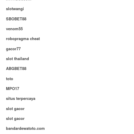
slotwangi
SBOBET88
venom55
robopragma cheat
gacor77
slot thailand
ABGBET88
toto
MPO17
situs terpercaya
slot gacor
slot gacor
bandardewatoto.com