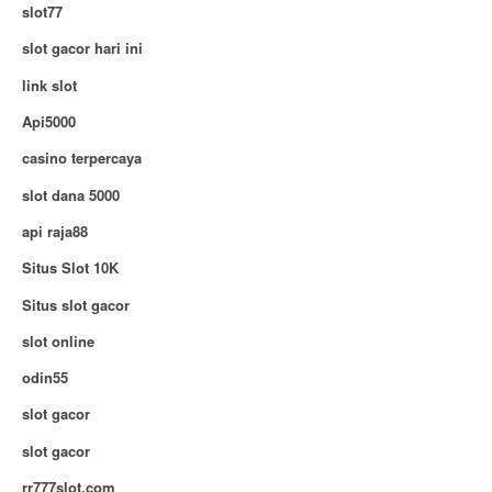
slot77
slot gacor hari ini
link slot
Api5000
casino terpercaya
slot dana 5000
api raja88
Situs Slot 10K
Situs slot gacor
slot online
odin55
slot gacor
slot gacor
rr777slot.com