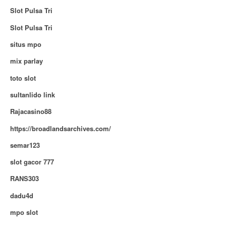
Slot Pulsa Tri
Slot Pulsa Tri
situs mpo
mix parlay
toto slot
sultanlido link
Rajacasino88
https://broadlandsarchives.com/
semar123
slot gacor 777
RANS303
dadu4d
mpo slot