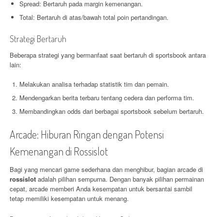
Spread: Bertaruh pada margin kemenangan.
Total: Bertaruh di atas/bawah total poin pertandingan.
Strategi Bertaruh
Beberapa strategi yang bermanfaat saat bertaruh di sportsbook antara
lain:
Melakukan analisa terhadap statistik tim dan pemain.
Mendengarkan berita terbaru tentang cedera dan performa tim.
Membandingkan odds dari berbagai sportsbook sebelum bertaruh.
Arcade: Hiburan Ringan dengan Potensi
Kemenangan di Rossislot
Bagi yang mencari game sederhana dan menghibur, bagian arcade di
rossislot
adalah pilihan sempurna. Dengan banyak pilihan permainan
cepat, arcade memberi Anda kesempatan untuk bersantai sambil
tetap memiliki kesempatan untuk menang.