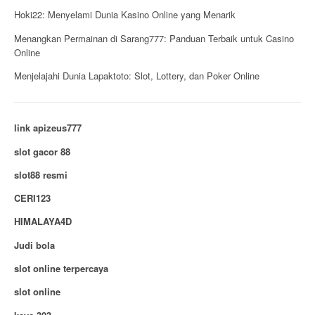
Hoki22: Menyelami Dunia Kasino Online yang Menarik
Menangkan Permainan di Sarang777: Panduan Terbaik untuk Casino
Online
Menjelajahi Dunia Lapaktoto: Slot, Lottery, dan Poker Online
link apizeus777
slot gacor 88
slot88 resmi
CERI123
HIMALAYA4D
Judi bola
slot online terpercaya
slot online