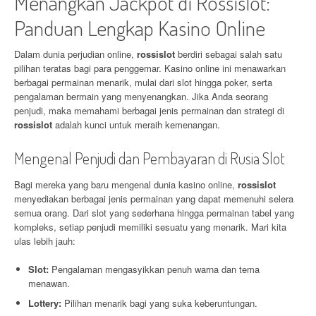
Menangkan Jackpot di Rossislot:
Panduan Lengkap Kasino Online
Dalam dunia perjudian online,
rossislot
berdiri sebagai salah satu
pilihan teratas bagi para penggemar. Kasino online ini menawarkan
berbagai permainan menarik, mulai dari slot hingga poker, serta
pengalaman bermain yang menyenangkan. Jika Anda seorang
penjudi, maka memahami berbagai jenis permainan dan strategi di
rossislot
adalah kunci untuk meraih kemenangan.
Mengenal Penjudi dan Pembayaran di Rusia Slot
Bagi mereka yang baru mengenal dunia kasino online,
rossislot
menyediakan berbagai jenis permainan yang dapat memenuhi selera
semua orang. Dari slot yang sederhana hingga permainan tabel yang
kompleks, setiap penjudi memiliki sesuatu yang menarik. Mari kita
ulas lebih jauh:
Slot:
Pengalaman mengasyikkan penuh warna dan tema
menawan.
Lottery:
Pilihan menarik bagi yang suka keberuntungan.