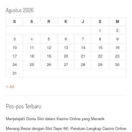
s
i
Agustus 2026
p
S
S
R
K
J
S
M
o
1
2
3
4
5
6
7
8
9
s
10
11
12
13
14
15
16
17
18
19
20
21
22
23
24
25
26
27
28
29
30
31
« Jul
Pos-pos Terbaru
Menjelajahi Dunia Slot dalam Kasino Online yang Menarik
Menang Besar dengan Slot Depo 5K: Panduan Lengkap Casino Online