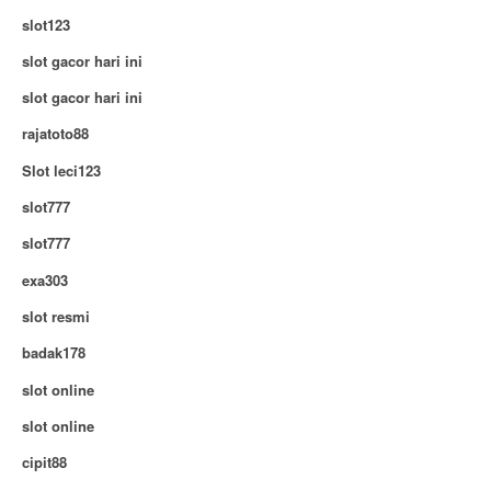
slot123
slot gacor hari ini
slot gacor hari ini
rajatoto88
Slot leci123
slot777
slot777
exa303
slot resmi
badak178
slot online
slot online
cipit88