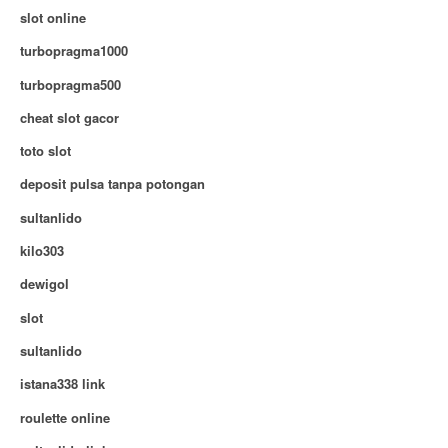
slot online
turbopragma1000
turbopragma500
cheat slot gacor
toto slot
deposit pulsa tanpa potongan
sultanlido
kilo303
dewigol
slot
sultanlido
istana338 link
roulette online