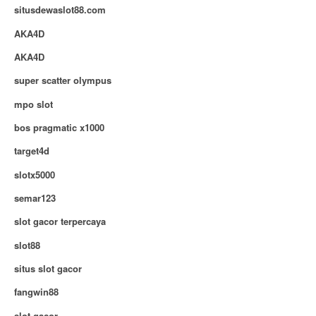
situsdewaslot88.com
AKA4D
AKA4D
super scatter olympus
mpo slot
bos pragmatic x1000
target4d
slotx5000
semar123
slot gacor terpercaya
slot88
situs slot gacor
fangwin88
slot gacor