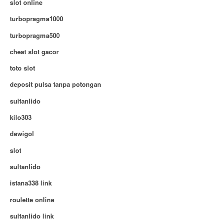
slot online
turbopragma1000
turbopragma500
cheat slot gacor
toto slot
deposit pulsa tanpa potongan
sultanlido
kilo303
dewigol
slot
sultanlido
istana338 link
roulette online
sultanlido link