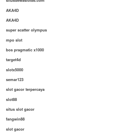
situsdewaslot88.com
AKA4D
AKA4D
super scatter olympus
mpo slot
bos pragmatic x1000
target4d
slotx5000
semar123
slot gacor terpercaya
slot88
situs slot gacor
fangwin88
slot gacor