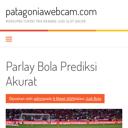
Lompat
patagoniawebcam.com
ke
konten
MENGUPAS TUNTAS TRIK MENANG JUDI SLOT GACOR
Parlay Bola Prediksi
Akurat
Diposkan oleh
admin
pada
9 Maret 2025
dalam
Judi Bola