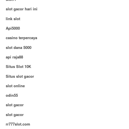
slot gacor hari ini
link slot
Api5000
casino terpercaya
slot dana 5000
api raja88
Situs Slot 10K
Situs slot gacor
slot online
odin55
slot gacor
slot gacor
rr777slot.com