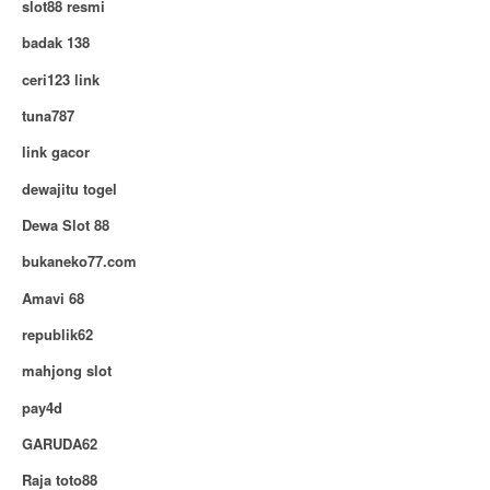
slot88 resmi
badak 138
ceri123 link
tuna787
link gacor
dewajitu togel
Dewa Slot 88
bukaneko77.com
Amavi 68
republik62
mahjong slot
pay4d
GARUDA62
Raja toto88