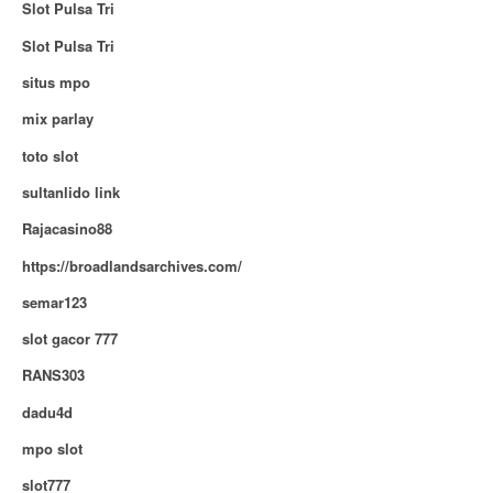
Slot Pulsa Tri
Slot Pulsa Tri
situs mpo
mix parlay
toto slot
sultanlido link
Rajacasino88
https://broadlandsarchives.com/
semar123
slot gacor 777
RANS303
dadu4d
mpo slot
slot777