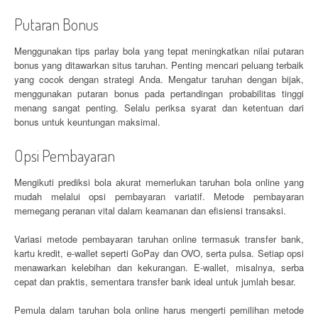
Putaran Bonus
Menggunakan tips parlay bola yang tepat meningkatkan nilai putaran
bonus yang ditawarkan situs taruhan. Penting mencari peluang terbaik
yang cocok dengan strategi Anda. Mengatur taruhan dengan bijak,
menggunakan putaran bonus pada pertandingan probabilitas tinggi
menang sangat penting. Selalu periksa syarat dan ketentuan dari
bonus untuk keuntungan maksimal.
Opsi Pembayaran
Mengikuti prediksi bola akurat memerlukan taruhan bola online yang
mudah melalui opsi pembayaran variatif. Metode pembayaran
memegang peranan vital dalam keamanan dan efisiensi transaksi.
Variasi metode pembayaran taruhan online termasuk transfer bank,
kartu kredit, e-wallet seperti GoPay dan OVO, serta pulsa. Setiap opsi
menawarkan kelebihan dan kekurangan. E-wallet, misalnya, serba
cepat dan praktis, sementara transfer bank ideal untuk jumlah besar.
Pemula dalam taruhan bola online harus mengerti pemilihan metode