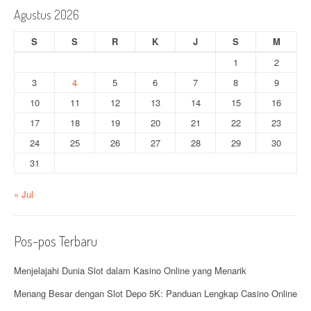
i
Agustus 2026
p
S
S
R
K
J
S
M
o
1
2
3
4
5
6
7
8
9
s
10
11
12
13
14
15
16
17
18
19
20
21
22
23
24
25
26
27
28
29
30
31
« Jul
Pos-pos Terbaru
Menjelajahi Dunia Slot dalam Kasino Online yang Menarik
Menang Besar dengan Slot Depo 5K: Panduan Lengkap Casino Online