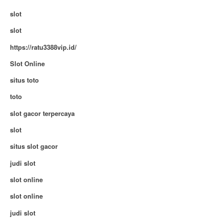
slot
slot
https://ratu3388vip.id/
Slot Online
situs toto
toto
slot gacor terpercaya
slot
situs slot gacor
judi slot
slot online
slot online
judi slot