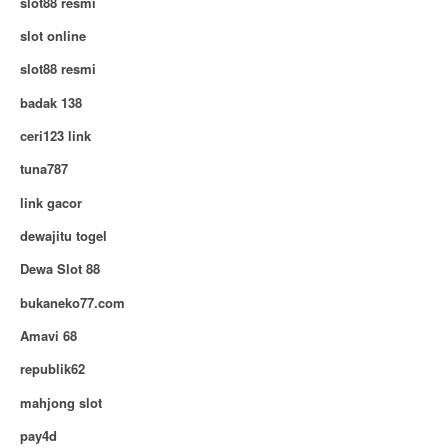
slot88 resmi
slot online
slot88 resmi
badak 138
ceri123 link
tuna787
link gacor
dewajitu togel
Dewa Slot 88
bukaneko77.com
Amavi 68
republik62
mahjong slot
pay4d