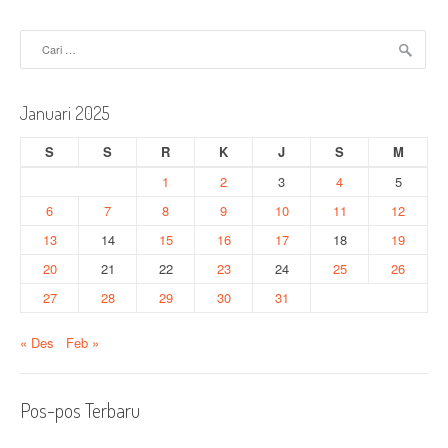
Cari
untuk:
Januari 2025
S
S
R
K
J
S
M
1
2
3
4
5
6
7
8
9
10
11
12
13
14
15
16
17
18
19
20
21
22
23
24
25
26
27
28
29
30
31
« Des
Feb »
Pos-pos Terbaru