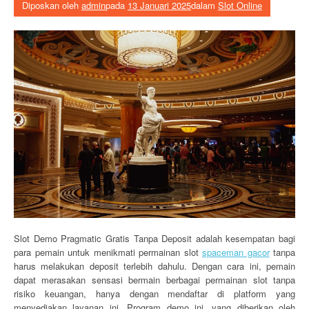
Diposkan oleh
admin
pada
13 Januari 2025
dalam
Slot Online
Slot Demo Pragmatic Gratis Tanpa Deposit adalah kesempatan bagi
para pemain untuk menikmati permainan slot
spaceman gacor
tanpa
harus melakukan deposit terlebih dahulu. Dengan cara ini, pemain
dapat merasakan sensasi bermain berbagai permainan slot tanpa
risiko keuangan, hanya dengan mendaftar di platform yang
menyediakan layanan ini. Program demo ini, yang diberikan oleh