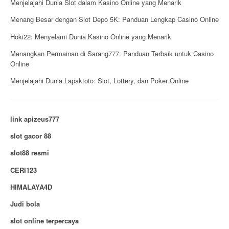
Menjelajahi Dunia Slot dalam Kasino Online yang Menarik
Menang Besar dengan Slot Depo 5K: Panduan Lengkap Casino Online
Hoki22: Menyelami Dunia Kasino Online yang Menarik
Menangkan Permainan di Sarang777: Panduan Terbaik untuk Casino
Online
Menjelajahi Dunia Lapaktoto: Slot, Lottery, dan Poker Online
link apizeus777
slot gacor 88
slot88 resmi
CERI123
HIMALAYA4D
Judi bola
slot online terpercaya