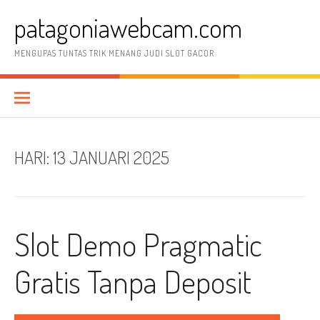
Lompat
patagoniawebcam.com
ke
konten
MENGUPAS TUNTAS TRIK MENANG JUDI SLOT GACOR
HARI:
13 JANUARI 2025
Slot Demo Pragmatic
Gratis Tanpa Deposit