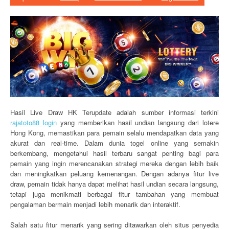
Hasil Live Draw HK Terupdate adalah sumber informasi terkini
rajatoto88 login
yang memberikan hasil undian langsung dari lotere
Hong Kong, memastikan para pemain selalu mendapatkan data yang
akurat dan real-time. Dalam dunia togel online yang semakin
berkembang, mengetahui hasil terbaru sangat penting bagi para
pemain yang ingin merencanakan strategi mereka dengan lebih baik
dan meningkatkan peluang kemenangan. Dengan adanya fitur live
draw, pemain tidak hanya dapat melihat hasil undian secara langsung,
tetapi juga menikmati berbagai fitur tambahan yang membuat
pengalaman bermain menjadi lebih menarik dan interaktif.
Salah satu fitur menarik yang sering ditawarkan oleh situs penyedia