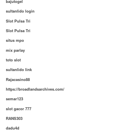
bajutogel
sultanlido login
Slot Pulsa Tri
Slot Pulsa Tri
situs mpo
mix parlay
toto slot
sultanlido link
Rajacasino88
https://broadlandsarchives.com/
semar123
slot gacor 777
RANS303
dadu4d