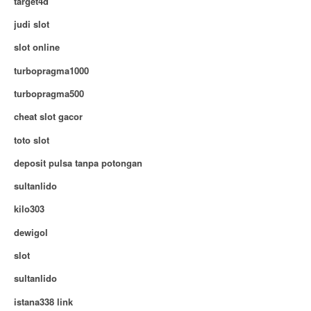
target4d
judi slot
slot online
turbopragma1000
turbopragma500
cheat slot gacor
toto slot
deposit pulsa tanpa potongan
sultanlido
kilo303
dewigol
slot
sultanlido
istana338 link