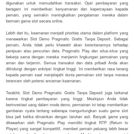
digunakan untuk memudahkan transaksi. Opsi pembayaran yang
beragam ini memberikan kenyamanan dan kepercayaan kepada
pemain, yang semakin meningkatkan pengalaman mereka dalam
bermain game slot secara online.
Lebih dari itu, keamanan menjadi prioritas utama dalam platform yang
menawarkan Slot Demo Pragmatic Gratis Tanpa Deposit. Sebagai
pemain, Anda tidak perlu khawatir akan kerentanannya terhadap
penipuan atau pencurian data. Pragmatic Play dan situs-situs yang
bekerja sama dengan mereka menjamin lingkungan permainan yang
aman dan terjamin. Semua transaksi dan data pribadi Anda akan
dilindungi dengan enkripsi tingkat tinggi. Ini memberikan rasa tenang
kepada pemain saat menjelajahi dunia permainan slot tanpa merasa
terancam oleh potensi ancaman keamanan.
Terakhir, Slot Demo Pragmatic Gratis Tanpa Deposit juga terkenal
karena tingkat pembayaran yang tinggi. Meskipun Anda tidak
berinvestasi uang dalam mode demo, permainan ini tetap memberikan
gambaran nyata tentang seberapa menguntungkan suatu game slot
bisa jadi ketika dimainkan dengan taruhan asli. Banyak game yang
ditawarkan oleh Pragmatic Play memiliki tingkat RTP (Return to
Player) yang sangat kompetitif, memberi pemain peluang lebih besar