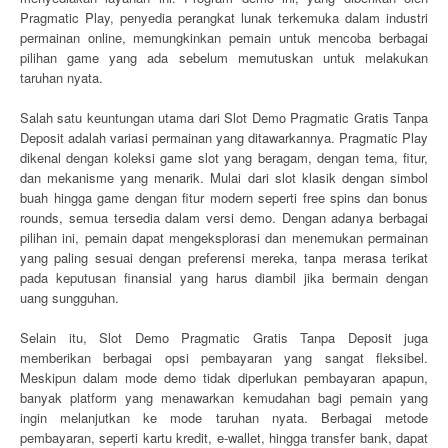
Pragmatic Play, penyedia perangkat lunak terkemuka dalam industri
permainan online, memungkinkan pemain untuk mencoba berbagai
pilihan game yang ada sebelum memutuskan untuk melakukan
taruhan nyata.
Salah satu keuntungan utama dari Slot Demo Pragmatic Gratis Tanpa
Deposit adalah variasi permainan yang ditawarkannya. Pragmatic Play
dikenal dengan koleksi game slot yang beragam, dengan tema, fitur,
dan mekanisme yang menarik. Mulai dari slot klasik dengan simbol
buah hingga game dengan fitur modern seperti free spins dan bonus
rounds, semua tersedia dalam versi demo. Dengan adanya berbagai
pilihan ini, pemain dapat mengeksplorasi dan menemukan permainan
yang paling sesuai dengan preferensi mereka, tanpa merasa terikat
pada keputusan finansial yang harus diambil jika bermain dengan
uang sungguhan.
Selain itu, Slot Demo Pragmatic Gratis Tanpa Deposit juga
memberikan berbagai opsi pembayaran yang sangat fleksibel.
Meskipun dalam mode demo tidak diperlukan pembayaran apapun,
banyak platform yang menawarkan kemudahan bagi pemain yang
ingin melanjutkan ke mode taruhan nyata. Berbagai metode
pembayaran, seperti kartu kredit, e-wallet, hingga transfer bank, dapat