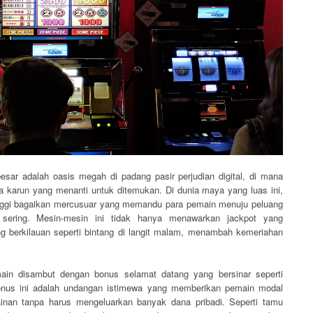
sar adalah oasis megah di padang pasir perjudian digital, di mana
ta karun yang menanti untuk ditemukan. Di dunia maya yang luas ini,
tinggi bagaikan mercusuar yang memandu para pemain menuju peluang
sering. Mesin-mesin ini tidak hanya menawarkan jackpot yang
ng berkilauan seperti bintang di langit malam, menambah kemeriahan
main disambut dengan bonus selamat datang yang bersinar seperti
onus ini adalah undangan istimewa yang memberikan pemain modal
inan tanpa harus mengeluarkan banyak dana pribadi. Seperti tamu