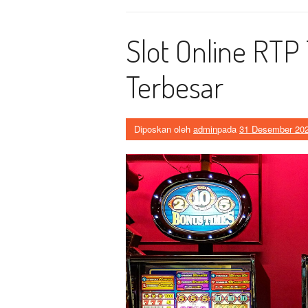
Slot Online RTP 
Terbesar
Diposkan oleh
admin
pada
31 Desember 20