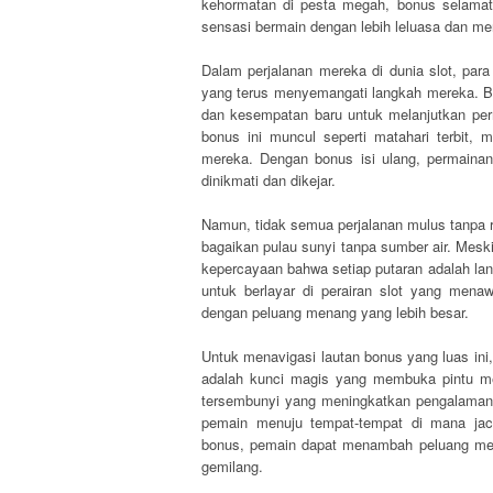
kehormatan di pesta megah, bonus selama
sensasi bermain dengan lebih leluasa dan me
Dalam perjalanan mereka di dunia slot, pa
yang terus menyemangati langkah mereka. Bon
dan kesempatan baru untuk melanjutkan perm
bonus ini muncul seperti matahari terbi
mereka. Dengan bonus isi ulang, permainan
dinikmati dan dikejar.
Namun, tidak semua perjalanan mulus tanpa r
bagaikan pulau sunyi tanpa sumber air. Mesk
kepercayaan bahwa setiap putaran adalah la
untuk berlayar di perairan slot yang men
dengan peluang menang yang lebih besar.
Untuk menavigasi lautan bonus yang luas ini
adalah kunci magis yang membuka pintu me
tersembunyi yang meningkatkan pengalaman 
pemain menuju tempat-tempat di mana jac
bonus, pemain dapat menambah peluang me
gemilang.