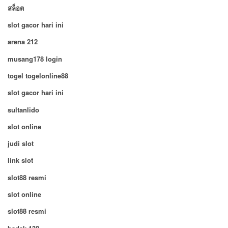
สล็อต
slot gacor hari ini
arena 212
musang178 login
togel togelonline88
slot gacor hari ini
sultanlido
slot online
judi slot
link slot
slot88 resmi
slot online
slot88 resmi