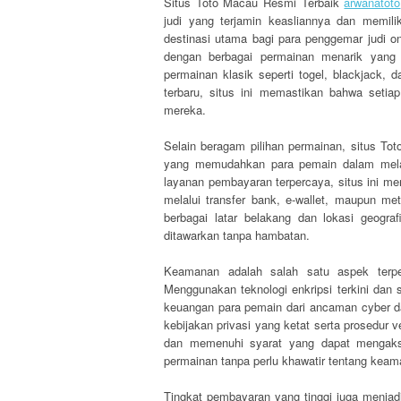
Situs Toto Macau Resmi Terbaik
arwanatoto
judi yang terjamin keasliannya dan memilik
destinasi utama bagi para penggemar judi on
dengan berbagai permainan menarik yang d
permainan klasik seperti togel, blackjack,
terbaru, situs ini memastikan bahwa set
mereka.
Selain beragam pilihan permainan, situs T
yang memudahkan para pemain dalam melak
layanan pembayaran terpercaya, situs ini m
melalui transfer bank, e-wallet, maupun me
berbagai latar belakang dan lokasi geog
ditawarkan tanpa hambatan.
Keamanan adalah salah satu aspek terpe
Menggunakan teknologi enkripsi terkini dan 
keuangan para pemain dari ancaman cyber dan
kebijakan privasi yang ketat serta prosedur
dan memenuhi syarat yang dapat mengaks
permainan tanpa perlu khawatir tentang kea
Tingkat pembayaran yang tinggi juga menjad