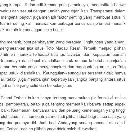
 yang kompetitif dan adil kepada para pemainnya, memastikan bahwa
waktu dan sesuai dengan jumlah yang dijanjikan. Transparansi dalam
mengenai payout juga menjadi faktor penting yang membuat situs ini
itus ini sering kali menawarkan berbagai bonus dan promosi menarik
uk meraih kemenangan lebih besar.
yang menarik, opsi pembayaran yang beragam, lingkungan yang aman,
 mengherankan jika situs Toto Macau Resmi Terbaik menjadi pilihan
Komitmen mereka terhadap kualitas layanan dan kepuasan pemain
g terpercaya dan dapat diandalkan untuk semua kebutuhan perjudian
galaman bermain yang menyenangkan dan menguntungkan, situs Toto
epat untuk diandalkan. Keunggulan-keunggulan tersebut tidak hanya
l, tetapi juga membangun kepercayaan jangka panjang antara situs
di online yang solid dan berkelanjutan.
 Resmi Terbaik bukan hanya tentang menemukan platform judi online
si pembayaran, tetapi juga tentang memastikan bahwa setiap aspek
n baik. Keamanan, kenyamanan, dan peluang kemenangan yang tinggi
leh situs ini, membuatnya menjadi pilihan ideal bagi siapa saja yang
ang dan percaya diri. Jadi, bagi Anda yang sedang mencari situs judi
mi Terbaik adalah pilihan yang tidak boleh dilewatkan.