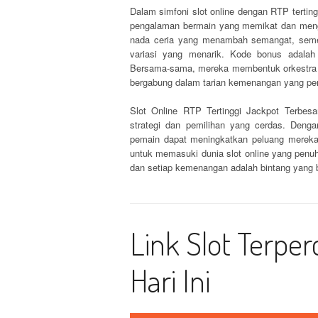
Dalam simfoni slot online dengan RTP tertin
pengalaman bermain yang memikat dan mengu
nada ceria yang menambah semangat, semen
variasi yang menarik. Kode bonus adal
Bersama-sama, mereka membentuk orkestra 
bergabung dalam tarian kemenangan yang pe
Slot Online RTP Tertinggi Jackpot Terbesa
strategi dan pemilihan yang cerdas. Den
pemain dapat meningkatkan peluang mereka 
untuk memasuki dunia slot online yang penuh
dan setiap kemenangan adalah bintang yang bers
Link Slot Terpe
Hari Ini