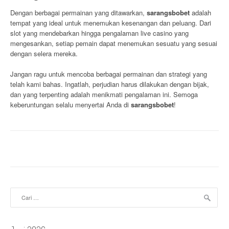
Dengan berbagai permainan yang ditawarkan,
sarangsbobet
adalah
tempat yang ideal untuk menemukan kesenangan dan peluang. Dari
slot yang mendebarkan hingga pengalaman live casino yang
mengesankan, setiap pemain dapat menemukan sesuatu yang sesuai
dengan selera mereka.
Jangan ragu untuk mencoba berbagai permainan dan strategi yang
telah kami bahas. Ingatlah, perjudian harus dilakukan dengan bijak,
dan yang terpenting adalah menikmati pengalaman ini. Semoga
keberuntungan selalu menyertai Anda di
sarangsbobet
!
Cari
untuk: