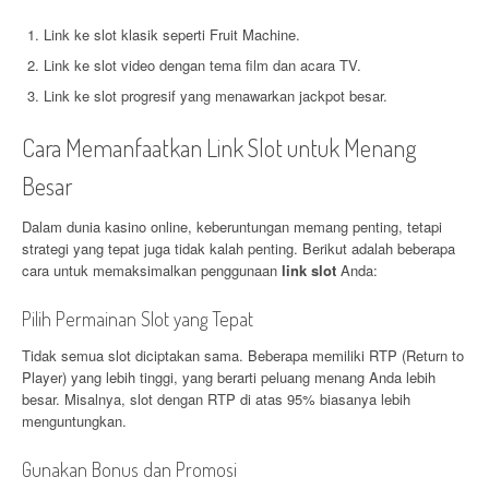
Link ke slot klasik seperti Fruit Machine.
Link ke slot video dengan tema film dan acara TV.
Link ke slot progresif yang menawarkan jackpot besar.
Cara Memanfaatkan Link Slot untuk Menang
Besar
Dalam dunia kasino online, keberuntungan memang penting, tetapi
strategi yang tepat juga tidak kalah penting. Berikut adalah beberapa
cara untuk memaksimalkan penggunaan
link slot
Anda:
Pilih Permainan Slot yang Tepat
Tidak semua slot diciptakan sama. Beberapa memiliki RTP (Return to
Player) yang lebih tinggi, yang berarti peluang menang Anda lebih
besar. Misalnya, slot dengan RTP di atas 95% biasanya lebih
menguntungkan.
Gunakan Bonus dan Promosi