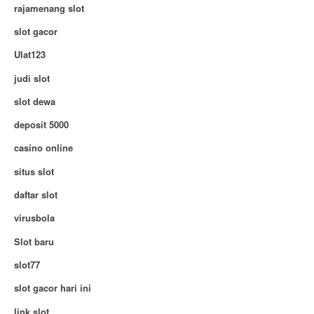
rajamenang slot
slot gacor
Ulat123
judi slot
slot dewa
deposit 5000
casino online
situs slot
daftar slot
virusbola
Slot baru
slot77
slot gacor hari ini
link slot