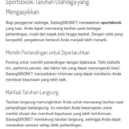
Sportsbook: Taruhan Olahraga yang
Mengasyikkan
Bagi penggemar olahraga, SarangSBOBET menawarkan
sportsbook
yang luas. Anda dapat memasang taruhan pada berbagai
pertandingan, mulai dari sepak bola hingga basket. Dengan odds yang
kompetitif, pengalaman bertaruh Anda menjadi lebih menarik.
Memilih Pertandingan untuk Dipertaruhkan
Penting untuk memilih pertandingan dengan bijaksana. Teliti statistik
tim, performa pemain, dan faktor lain yang dapat memengaruhi hasil.
SarangSBOBET menyediakan informasi yang dapat membantu Anda
membuat keputusan yang lebih baik.
Manfaat Taruhan Langsung
Taruhan langsung memungkinkan Anda untuk memasang taruhan saat
pertandingan berlangsung. Ini memberi Anda kesempatan untuk
menilai situasi dan membuat keputusan yang lebih terinformasi.
SarangSBOBET mendukung taruhan langsung, sehingga Anda dapat
merasakan sensasi setiap detik pertandingan.