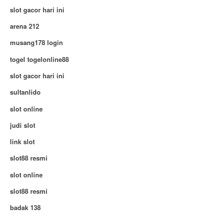
slot gacor hari ini
arena 212
musang178 login
togel togelonline88
slot gacor hari ini
sultanlido
slot online
judi slot
link slot
slot88 resmi
slot online
slot88 resmi
badak 138