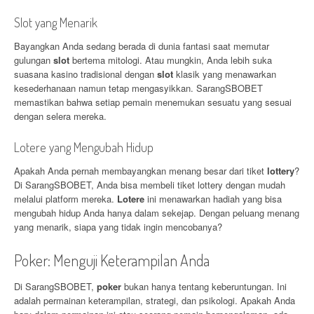
Slot yang Menarik
Bayangkan Anda sedang berada di dunia fantasi saat memutar
gulungan
slot
bertema mitologi. Atau mungkin, Anda lebih suka
suasana kasino tradisional dengan
slot
klasik yang menawarkan
kesederhanaan namun tetap mengasyikkan. SarangSBOBET
memastikan bahwa setiap pemain menemukan sesuatu yang sesuai
dengan selera mereka.
Lotere yang Mengubah Hidup
Apakah Anda pernah membayangkan menang besar dari tiket
lottery
?
Di SarangSBOBET, Anda bisa membeli tiket lottery dengan mudah
melalui platform mereka.
Lotere
ini menawarkan hadiah yang bisa
mengubah hidup Anda hanya dalam sekejap. Dengan peluang menang
yang menarik, siapa yang tidak ingin mencobanya?
Poker: Menguji Keterampilan Anda
Di SarangSBOBET,
poker
bukan hanya tentang keberuntungan. Ini
adalah permainan keterampilan, strategi, dan psikologi. Apakah Anda