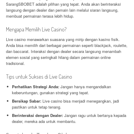
SarangSBOBET adalah pilihan yang tepat. Anda akan berinteraksi
langsung dengan dealer dan pemain lain melalui siaran langsung,
membuat permainan terasa lebih hidup.
Mengapa Memilih Live Casino?
Live casino menawarkan suasana yang mirip dengan kasino fisik.
Anda bisa memilih dari berbagai permainan seperti blackjack, roulette,
dan baccarat. Interaksi dengan dealer secara langsung menambah
elemen sosial yang seringkali hilang dalam permainan online
tradisional.
Tips untuk Sukses di Live Casino
Perhatikan Strategi Anda:
Jangan hanya mengandalkan
keberuntungan, gunakan strategi yang tepat.
Bersikap Sabar:
Live casino bisa menjadi menegangkan, jadi
pastikan untuk tetap tenang.
Berinteraksi dengan Dealer:
Jangan ragu untuk bertanya kepada
dealer, mereka ada untuk membantu.