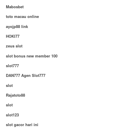
Mabosbet
toto macau online
ayojp88 link
HOKI77
zeus slot
slot bonus new member 100
slot777
DAN777 Agen Slot777
slot
Rajatoto88
slot
slot123
slot gacor hari ini