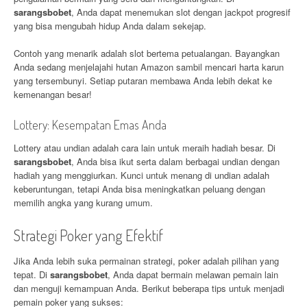
sarangsbobet
, Anda dapat menemukan slot dengan jackpot progresif
yang bisa mengubah hidup Anda dalam sekejap.
Contoh yang menarik adalah slot bertema petualangan. Bayangkan
Anda sedang menjelajahi hutan Amazon sambil mencari harta karun
yang tersembunyi. Setiap putaran membawa Anda lebih dekat ke
kemenangan besar!
Lottery: Kesempatan Emas Anda
Lottery atau undian adalah cara lain untuk meraih hadiah besar. Di
sarangsbobet
, Anda bisa ikut serta dalam berbagai undian dengan
hadiah yang menggiurkan. Kunci untuk menang di undian adalah
keberuntungan, tetapi Anda bisa meningkatkan peluang dengan
memilih angka yang kurang umum.
Strategi Poker yang Efektif
Jika Anda lebih suka permainan strategi, poker adalah pilihan yang
tepat. Di
sarangsbobet
, Anda dapat bermain melawan pemain lain
dan menguji kemampuan Anda. Berikut beberapa tips untuk menjadi
pemain poker yang sukses: