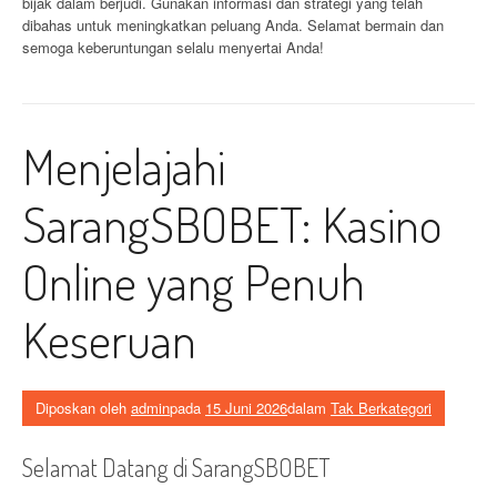
bijak dalam berjudi. Gunakan informasi dan strategi yang telah
dibahas untuk meningkatkan peluang Anda. Selamat bermain dan
semoga keberuntungan selalu menyertai Anda!
Menjelajahi
SarangSBOBET: Kasino
Online yang Penuh
Keseruan
Diposkan oleh
admin
pada
15 Juni 2026
dalam
Tak Berkategori
Selamat Datang di SarangSBOBET