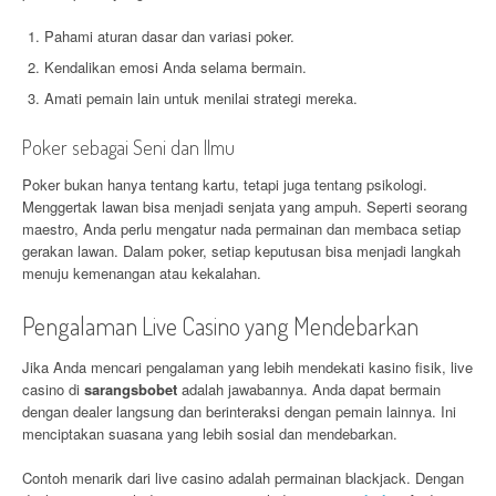
Pahami aturan dasar dan variasi poker.
Kendalikan emosi Anda selama bermain.
Amati pemain lain untuk menilai strategi mereka.
Poker sebagai Seni dan Ilmu
Poker bukan hanya tentang kartu, tetapi juga tentang psikologi.
Menggertak lawan bisa menjadi senjata yang ampuh. Seperti seorang
maestro, Anda perlu mengatur nada permainan dan membaca setiap
gerakan lawan. Dalam poker, setiap keputusan bisa menjadi langkah
menuju kemenangan atau kekalahan.
Pengalaman Live Casino yang Mendebarkan
Jika Anda mencari pengalaman yang lebih mendekati kasino fisik, live
casino di
sarangsbobet
adalah jawabannya. Anda dapat bermain
dengan dealer langsung dan berinteraksi dengan pemain lainnya. Ini
menciptakan suasana yang lebih sosial dan mendebarkan.
Contoh menarik dari live casino adalah permainan blackjack. Dengan