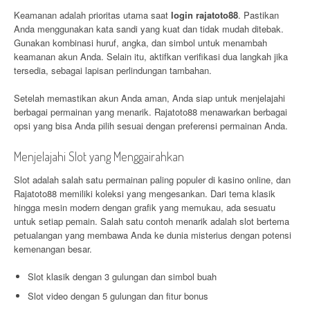
Keamanan adalah prioritas utama saat
login rajatoto88
. Pastikan
Anda menggunakan kata sandi yang kuat dan tidak mudah ditebak.
Gunakan kombinasi huruf, angka, dan simbol untuk menambah
keamanan akun Anda. Selain itu, aktifkan verifikasi dua langkah jika
tersedia, sebagai lapisan perlindungan tambahan.
Setelah memastikan akun Anda aman, Anda siap untuk menjelajahi
berbagai permainan yang menarik. Rajatoto88 menawarkan berbagai
opsi yang bisa Anda pilih sesuai dengan preferensi permainan Anda.
Menjelajahi Slot yang Menggairahkan
Slot adalah salah satu permainan paling populer di kasino online, dan
Rajatoto88 memiliki koleksi yang mengesankan. Dari tema klasik
hingga mesin modern dengan grafik yang memukau, ada sesuatu
untuk setiap pemain. Salah satu contoh menarik adalah slot bertema
petualangan yang membawa Anda ke dunia misterius dengan potensi
kemenangan besar.
Slot klasik dengan 3 gulungan dan simbol buah
Slot video dengan 5 gulungan dan fitur bonus