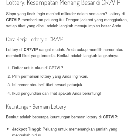
Lottery: Kesempatan Menang Besar di CR7VIP
Siapa yang tidak ingin menjadi miliarder dalam semalam? Lottery di
CR7VIP
memberikan peluang itu. Dengan jackpot yang menggiurkan,
setiap tiket yang dibeli adalah langkah menuju impian besar Anda.
Cara Kerja Lottery di CR7VIP
Lottery di
CR7VIP
sangat mudah. Anda cukup memilih nomor atau
membeli tiket yang tersedia. Berikut adalah langkah-langkahnya:
Daftar untuk akun di CR7VIP.
Pilih permainan lottery yang Anda inginkan.
Isi nomor atau beli tiket sesuai petunjuk.
Ikuti pengundian dan lihat apakah Anda beruntung!
Keuntungan Bermain Lottery
Berikut adalah beberapa keuntungan bermain lottery di
CR7VIP
:
Jackpot Tinggi
: Peluang untuk memenangkan jumlah yang
mengubah hidup.