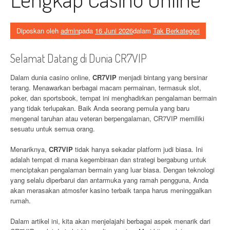
Diposkan oleh
admin
pada
16 Juni 2026
dalam
Tak Berkategori
Selamat Datang di Dunia CR7VIP
Dalam dunia casino online,
CR7VIP
menjadi bintang yang bersinar
terang. Menawarkan berbagai macam permainan, termasuk slot,
poker, dan sportsbook, tempat ini menghadirkan pengalaman bermain
yang tidak terlupakan. Baik Anda seorang pemula yang baru
mengenal taruhan atau veteran berpengalaman, CR7VIP memiliki
sesuatu untuk semua orang.
Menariknya,
CR7VIP
tidak hanya sekadar platform judi biasa. Ini
adalah tempat di mana kegembiraan dan strategi bergabung untuk
menciptakan pengalaman bermain yang luar biasa. Dengan teknologi
yang selalu diperbarui dan antarmuka yang ramah pengguna, Anda
akan merasakan atmosfer kasino terbaik tanpa harus meninggalkan
rumah.
Dalam artikel ini, kita akan menjelajahi berbagai aspek menarik dari