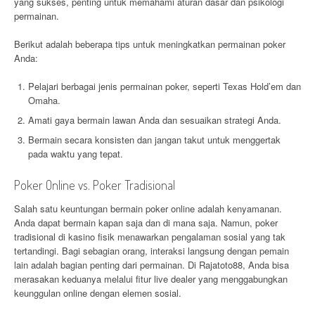
yang sukses, penting untuk memahami aturan dasar dan psikologi
permainan.
Berikut adalah beberapa tips untuk meningkatkan permainan poker
Anda:
Pelajari berbagai jenis permainan poker, seperti Texas Hold’em dan
Omaha.
Amati gaya bermain lawan Anda dan sesuaikan strategi Anda.
Bermain secara konsisten dan jangan takut untuk menggertak
pada waktu yang tepat.
Poker Online vs. Poker Tradisional
Salah satu keuntungan bermain poker online adalah kenyamanan.
Anda dapat bermain kapan saja dan di mana saja. Namun, poker
tradisional di kasino fisik menawarkan pengalaman sosial yang tak
tertandingi. Bagi sebagian orang, interaksi langsung dengan pemain
lain adalah bagian penting dari permainan. Di Rajatoto88, Anda bisa
merasakan keduanya melalui fitur live dealer yang menggabungkan
keunggulan online dengan elemen sosial.