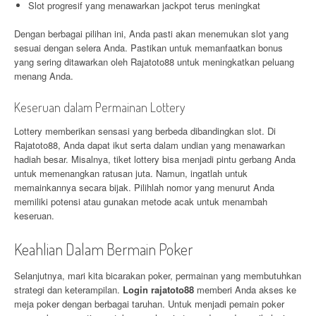
Slot progresif yang menawarkan jackpot terus meningkat
Dengan berbagai pilihan ini, Anda pasti akan menemukan slot yang
sesuai dengan selera Anda. Pastikan untuk memanfaatkan bonus
yang sering ditawarkan oleh Rajatoto88 untuk meningkatkan peluang
menang Anda.
Keseruan dalam Permainan Lottery
Lottery memberikan sensasi yang berbeda dibandingkan slot. Di
Rajatoto88, Anda dapat ikut serta dalam undian yang menawarkan
hadiah besar. Misalnya, tiket lottery bisa menjadi pintu gerbang Anda
untuk memenangkan ratusan juta. Namun, ingatlah untuk
memainkannya secara bijak. Pilihlah nomor yang menurut Anda
memiliki potensi atau gunakan metode acak untuk menambah
keseruan.
Keahlian Dalam Bermain Poker
Selanjutnya, mari kita bicarakan poker, permainan yang membutuhkan
strategi dan keterampilan.
Login rajatoto88
memberi Anda akses ke
meja poker dengan berbagai taruhan. Untuk menjadi pemain poker