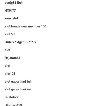
ayojp88 link
HOKI77
zeus slot
slot bonus new member 100
slot777
DAN777 Agen Slot777
slot
Rajatoto88
slot
slot123
slot gacor hari ini
slot gacor hari ini
rajatoto88
Slot leci123