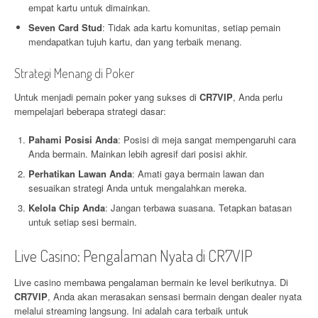
empat kartu untuk dimainkan.
Seven Card Stud
: Tidak ada kartu komunitas, setiap pemain
mendapatkan tujuh kartu, dan yang terbaik menang.
Strategi Menang di Poker
Untuk menjadi pemain poker yang sukses di
CR7VIP
, Anda perlu
mempelajari beberapa strategi dasar:
Pahami Posisi Anda
: Posisi di meja sangat mempengaruhi cara
Anda bermain. Mainkan lebih agresif dari posisi akhir.
Perhatikan Lawan Anda
: Amati gaya bermain lawan dan
sesuaikan strategi Anda untuk mengalahkan mereka.
Kelola Chip Anda
: Jangan terbawa suasana. Tetapkan batasan
untuk setiap sesi bermain.
Live Casino: Pengalaman Nyata di CR7VIP
Live casino membawa pengalaman bermain ke level berikutnya. Di
CR7VIP
, Anda akan merasakan sensasi bermain dengan dealer nyata
melalui streaming langsung. Ini adalah cara terbaik untuk