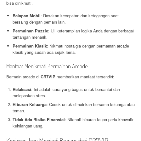
bisa dinikmati.
Balapan Mobil
: Rasakan kecepatan dan ketegangan saat
bersaing dengan pemain lain.
Permainan Puzzle
: Uji keterampilan logika Anda dengan berbagai
tantangan menarik.
Permainan Klasik
: Nikmati nostalgia dengan permainan arcade
klasik yang sudah ada sejak lama.
Manfaat Menikmati Permainan Arcade
Bermain arcade di
CR7VIP
memberikan manfaat tersendiri:
Relaksasi
: Ini adalah cara yang bagus untuk bersantai dan
melepaskan stres.
Hiburan Keluarga
: Cocok untuk dimainkan bersama keluarga atau
teman.
Tidak Ada Risiko Finansial
: Nikmati hiburan tanpa perlu khawatir
kehilangan uang.
Kesimpulan: Menjadi Bagian dari CR7VIP