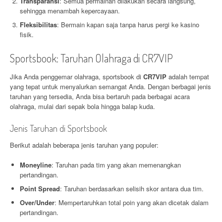
Transparansi
: Semua permainan dilakukan secara langsung,
sehingga menambah kepercayaan.
Fleksibilitas
: Bermain kapan saja tanpa harus pergi ke kasino
fisik.
Sportsbook: Taruhan Olahraga di CR7VIP
Jika Anda penggemar olahraga, sportsbook di
CR7VIP
adalah tempat
yang tepat untuk menyalurkan semangat Anda. Dengan berbagai jenis
taruhan yang tersedia, Anda bisa bertaruh pada berbagai acara
olahraga, mulai dari sepak bola hingga balap kuda.
Jenis Taruhan di Sportsbook
Berikut adalah beberapa jenis taruhan yang populer:
Moneyline
: Taruhan pada tim yang akan memenangkan
pertandingan.
Point Spread
: Taruhan berdasarkan selisih skor antara dua tim.
Over/Under
: Mempertaruhkan total poin yang akan dicetak dalam
pertandingan.