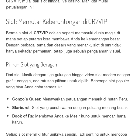
CR7VIP, mulai dari slot hingga live casino. Mari kita mulai
petualangan ini!
Slot: Memutar Keberuntungan di CR7VIP
Bermain slot di
CR7VIP
adalah seperti memasuki dunia magis di
mana setiap putaran bisa membawa Anda ke kemenangan besar.
Dengan berbagai tema dan desain yang menarik, slot di sini tidak
hanya sekadar permainan, tetapi juga sebuah pengalaman visual.
Pilihan Slot yang Beragam
Dari slot klasik dengan tiga gulungan hingga video slot modern dengan
grafik canggih, ada ratusan pilihan untuk dipilih. Beberapa slot populer
yang bisa Anda coba termasuk:
Gonzo’s Quest
: Menawarkan petualangan menarik di hutan Peru.
Starburst
: Slot yang penuh warna dengan peluang menang besar.
Book of Ra
: Membawa Anda ke Mesir kuno untuk mencari harta
karun.
Setiap slot memiliki fitur uniknya sendiri, jadi penting untuk mencoba