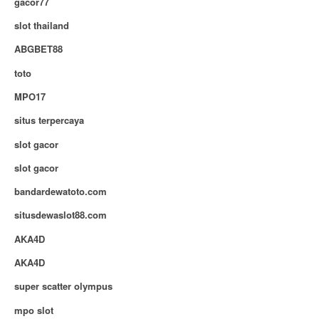
gacor77
slot thailand
ABGBET88
toto
MPO17
situs terpercaya
slot gacor
slot gacor
bandardewatoto.com
situsdewaslot88.com
AKA4D
AKA4D
super scatter olympus
mpo slot