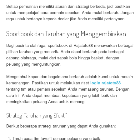
Setiap permainan memiliki aturan dan strategi berbeda, jadi pastikan
untuk mempelajari cara bermain sebelum Anda mulai bertaruh. Jangan
ragu untuk bertanya kepada dealer jika Anda memiliki pertanyaan.
Sportbook dan Taruhan yang Menggembirakan
Bagi pecinta olahraga, sportsbook di Rajatoto88 menawarkan berbagai
pilihan taruhan yang menarik. Anda dapat bertaruh pada berbagai
cabang olahraga, mulai dari sepak bola hingga basket, dengan
peluang yang menguntungkan.
Mengetahui kapan dan bagaimana bertaruh adalah kunci untuk meraih
kemenangan. Pastikan untuk melakukan riset
login rajatoto88
tentang tim atau pemain sebelum Anda memasang taruhan. Dengan
cara ini, Anda dapat membuat keputusan yang lebih baik dan
meningkatkan peluang Anda untuk menang.
Strategi Taruhan yang Efektif
Berikut beberapa strategi taruhan yang dapat Anda gunakan:
Taruh pada tim favorit dengan peluang yang baik.