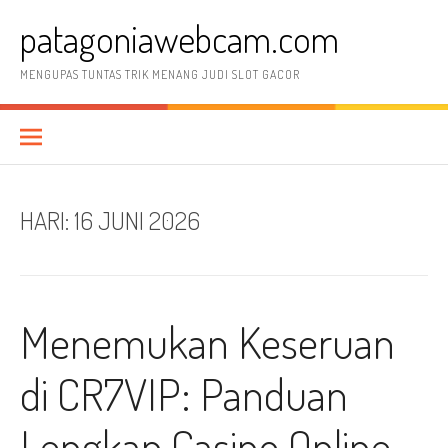
Lompat
patagoniawebcam.com
ke
konten
MENGUPAS TUNTAS TRIK MENANG JUDI SLOT GACOR
HARI:
16 JUNI 2026
Menemukan Keseruan
di CR7VIP: Panduan
Lengkap Casino Online