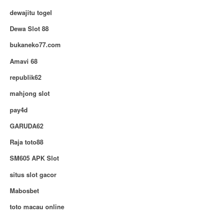
dewajitu togel
Dewa Slot 88
bukaneko77.com
Amavi 68
republik62
mahjong slot
pay4d
GARUDA62
Raja toto88
SM605 APK Slot
situs slot gacor
Mabosbet
toto macau online