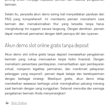
bermain.
Selain itu, penyedia akun demo sering kali menyediakan panduan dan
FAQ yang komprehensif. Ini membantu pemain memahami cara
bermain dan memaksimalkan fitur yang tersedia tanpa harus
menghubungi tim support secara langsung. Dengan demikian, pemain
dapat menikmati permainan dengan lebih percaya diri dan nyaman.
Akun demo slot online gratis tanpa deposit
Akun demo slot online gratis tanpa deposit menawarkan pengalaman
bermain yang cukup memuaskan tanpa risiko finansial. Dengan
memahami persentase pembayaran, memanfaatkan opsi pembayaran
virtual, menjamin legalitas permainan, dan menikmati pelayanan
pelanggan yang responsif, pemain dapat belajar dan bereksperimen
dengan berbagai strategi. Meskipun gratis, akun demo tetap
memberikan wawasan berharga untuk meningkatkan peluang menang
saat bermain dengan uang sungguhan. Selamat mencoba dan semoga
pengalaman bermain Anda menyenangkan!
Slot Online