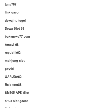
tuna787
link gacor
dewajitu togel
Dewa Slot 88
bukaneko77.com
Amavi 68
republik62
mahjong slot
pay4d
GARUDA62
Raja toto88
SM605 APK Slot
situs slot gacor