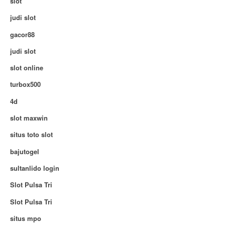
slot
judi slot
gacor88
judi slot
slot online
turbox500
4d
slot maxwin
situs toto slot
bajutogel
sultanlido login
Slot Pulsa Tri
Slot Pulsa Tri
situs mpo