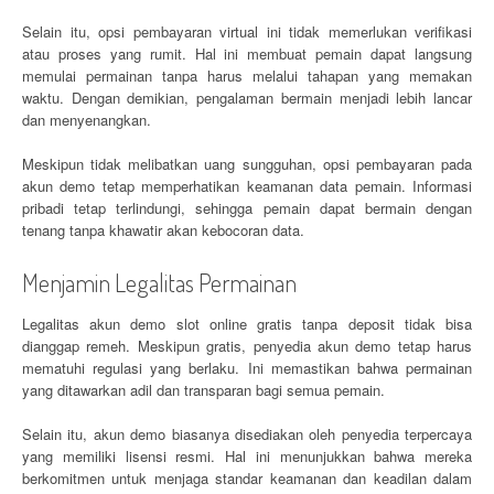
Selain itu, opsi pembayaran virtual ini tidak memerlukan verifikasi
atau proses yang rumit. Hal ini membuat pemain dapat langsung
memulai permainan tanpa harus melalui tahapan yang memakan
waktu. Dengan demikian, pengalaman bermain menjadi lebih lancar
dan menyenangkan.
Meskipun tidak melibatkan uang sungguhan, opsi pembayaran pada
akun demo tetap memperhatikan keamanan data pemain. Informasi
pribadi tetap terlindungi, sehingga pemain dapat bermain dengan
tenang tanpa khawatir akan kebocoran data.
Menjamin Legalitas Permainan
Legalitas akun demo slot online gratis tanpa deposit tidak bisa
dianggap remeh. Meskipun gratis, penyedia akun demo tetap harus
mematuhi regulasi yang berlaku. Ini memastikan bahwa permainan
yang ditawarkan adil dan transparan bagi semua pemain.
Selain itu, akun demo biasanya disediakan oleh penyedia terpercaya
yang memiliki lisensi resmi. Hal ini menunjukkan bahwa mereka
berkomitmen untuk menjaga standar keamanan dan keadilan dalam