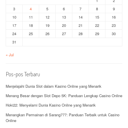
o
1
2
3
4
5
6
7
8
9
s
10
11
12
13
14
15
16
17
18
19
20
21
22
23
24
25
26
27
28
29
30
31
« Jul
Pos-pos Terbaru
Menjelajahi Dunia Slot dalam Kasino Online yang Menarik
Menang Besar dengan Slot Depo 5K: Panduan Lengkap Casino Online
Hoki22: Menyelami Dunia Kasino Online yang Menarik
Menangkan Permainan di Sarang777: Panduan Terbaik untuk Casino
Online