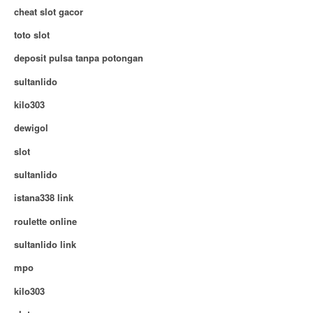
cheat slot gacor
toto slot
deposit pulsa tanpa potongan
sultanlido
kilo303
dewigol
slot
sultanlido
istana338 link
roulette online
sultanlido link
mpo
kilo303