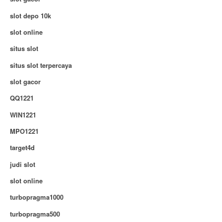
slot depo 10k
slot online
situs slot
situs slot terpercaya
slot gacor
QQ1221
WIN1221
MPO1221
target4d
judi slot
slot online
turbopragma1000
turbopragma500