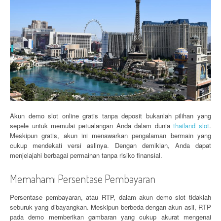
Akun demo slot online gratis tanpa deposit bukanlah pilihan yang
sepele untuk memulai petualangan Anda dalam dunia
thailand slot
.
Meskipun gratis, akun ini menawarkan pengalaman bermain yang
cukup mendekati versi aslinya. Dengan demikian, Anda dapat
menjelajahi berbagai permainan tanpa risiko finansial.
Memahami Persentase Pembayaran
Persentase pembayaran, atau RTP, dalam akun demo slot tidaklah
seburuk yang dibayangkan. Meskipun berbeda dengan akun asli, RTP
pada demo memberikan gambaran yang cukup akurat mengenai