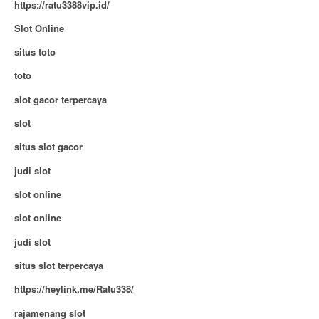
https://ratu3388vip.id/
Slot Online
situs toto
toto
slot gacor terpercaya
slot
situs slot gacor
judi slot
slot online
slot online
judi slot
situs slot terpercaya
https://heylink.me/Ratu338/
rajamenang slot