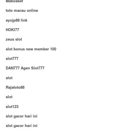
Mabosbet
toto macau online
ayojp88 link
HOKI77
zeus slot
slot bonus new member 100
slot777
DAN777 Agen Slot777
slot
Rajatoto88
slot
slot123
slot gacor hari ini
slot gacor hari ini