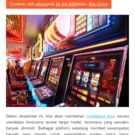
Diposkan oleh
admin
pada
23 Juli 2025
dalam
Slot Online
Dalam eksplorasi ini, kita akan membahas
mpo88asia login
secara
mendalam fenomena review tanpa modal, fenomena yang semakin
banyak diminati. Berbagai platform sekarang memberi kesempatan
kepada para penulis untuk menciptakan konten tanpa harus