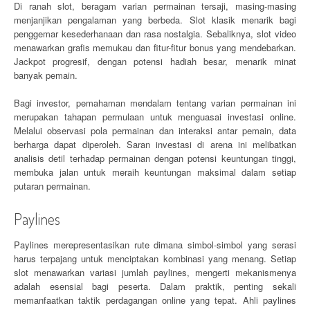
Di ranah slot, beragam varian permainan tersaji, masing-masing
menjanjikan pengalaman yang berbeda. Slot klasik menarik bagi
penggemar kesederhanaan dan rasa nostalgia. Sebaliknya, slot video
menawarkan grafis memukau dan fitur-fitur bonus yang mendebarkan.
Jackpot progresif, dengan potensi hadiah besar, menarik minat
banyak pemain.
Bagi investor, pemahaman mendalam tentang varian permainan ini
merupakan tahapan permulaan untuk menguasai investasi online.
Melalui observasi pola permainan dan interaksi antar pemain, data
berharga dapat diperoleh. Saran investasi di arena ini melibatkan
analisis detil terhadap permainan dengan potensi keuntungan tinggi,
membuka jalan untuk meraih keuntungan maksimal dalam setiap
putaran permainan.
Paylines
Paylines merepresentasikan rute dimana simbol-simbol yang serasi
harus terpajang untuk menciptakan kombinasi yang menang. Setiap
slot menawarkan variasi jumlah paylines, mengerti mekanismenya
adalah esensial bagi peserta. Dalam praktik, penting sekali
memanfaatkan taktik perdagangan online yang tepat. Ahli paylines