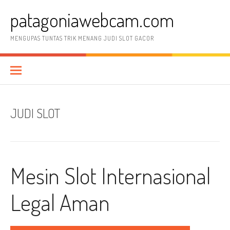
Lompat
patagoniawebcam.com
ke
konten
MENGUPAS TUNTAS TRIK MENANG JUDI SLOT GACOR
JUDI SLOT
Mesin Slot Internasional
Legal Aman