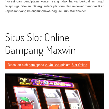
inovasi dan penciptaan konten yang tidak hanya berkualitas tinggi
tetapi juga relevan. Sinergi antara platform dan reviewer menghasilkan
kepuasan yang belangsungkawa bagi seluruh stakeholder.
Situs Slot Online
Gampang Maxwin
Diposkan oleh
admin
pada
22 Juli 2025
dalam
Slot Online