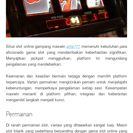
Situs slot online gampang maxwin
artis777
memenuhi kebutuhan para
aficionado game slot yang mendambakan keberhasilan signifikan.
Menyajikan jackpot menggiurkan, platform ini mengundang
pengalaman yang mendebarkan.
Keamanan dan keaslian bermain terjaga dengan memilih platform
terpercaya. Varian permainan mengizinkan pemain untuk menjelajahi
keberuntungan, memperkaya pengalaman setiap sesi. Kesempatan
maxwin menanti di platform pilihan; integrasi dan keberanian
mengambil langkah menjadi kunci.
Permainan
Di ranah permainan slot, variasi yang ditawarkan sangat luas. Mesin
slot klasik yang sederhana bersanding dengan game slot online yang