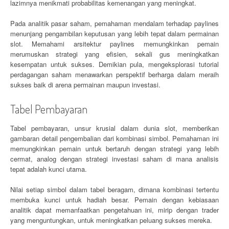
lazimnya menikmati probabilitas kemenangan yang meningkat.
Pada analitik pasar saham, pemahaman mendalam terhadap paylines
menunjang pengambilan keputusan yang lebih tepat dalam permainan
slot. Memahami arsitektur paylines memungkinkan pemain
merumuskan strategi yang efisien, sekali gus meningkatkan
kesempatan untuk sukses. Demikian pula, mengeksplorasi tutorial
perdagangan saham menawarkan perspektif berharga dalam meraih
sukses baik di arena permainan maupun investasi.
Tabel Pembayaran
Tabel pembayaran, unsur krusial dalam dunia slot, memberikan
gambaran detail pengembalian dari kombinasi simbol. Pemahaman ini
memungkinkan pemain untuk bertaruh dengan strategi yang lebih
cermat, analog dengan strategi investasi saham di mana analisis
tepat adalah kunci utama.
Nilai setiap simbol dalam tabel beragam, dimana kombinasi tertentu
membuka kunci untuk hadiah besar. Pemain dengan kebiasaan
analitik dapat memanfaatkan pengetahuan ini, mirip dengan trader
yang menguntungkan, untuk meningkatkan peluang sukses mereka.