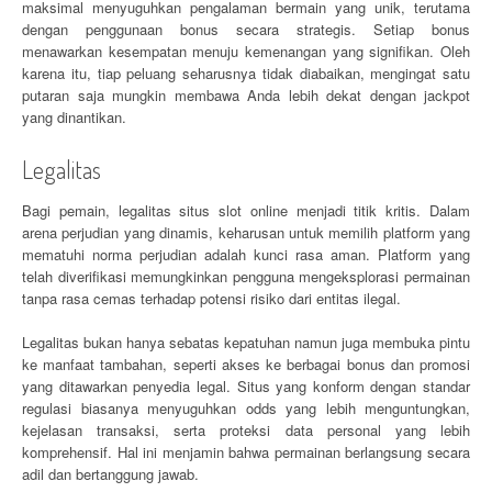
maksimal menyuguhkan pengalaman bermain yang unik, terutama
dengan penggunaan bonus secara strategis. Setiap bonus
menawarkan kesempatan menuju kemenangan yang signifikan. Oleh
karena itu, tiap peluang seharusnya tidak diabaikan, mengingat satu
putaran saja mungkin membawa Anda lebih dekat dengan jackpot
yang dinantikan.
Legalitas
Bagi pemain, legalitas situs slot online menjadi titik kritis. Dalam
arena perjudian yang dinamis, keharusan untuk memilih platform yang
mematuhi norma perjudian adalah kunci rasa aman. Platform yang
telah diverifikasi memungkinkan pengguna mengeksplorasi permainan
tanpa rasa cemas terhadap potensi risiko dari entitas ilegal.
Legalitas bukan hanya sebatas kepatuhan namun juga membuka pintu
ke manfaat tambahan, seperti akses ke berbagai bonus dan promosi
yang ditawarkan penyedia legal. Situs yang konform dengan standar
regulasi biasanya menyuguhkan odds yang lebih menguntungkan,
kejelasan transaksi, serta proteksi data personal yang lebih
komprehensif. Hal ini menjamin bahwa permainan berlangsung secara
adil dan bertanggung jawab.