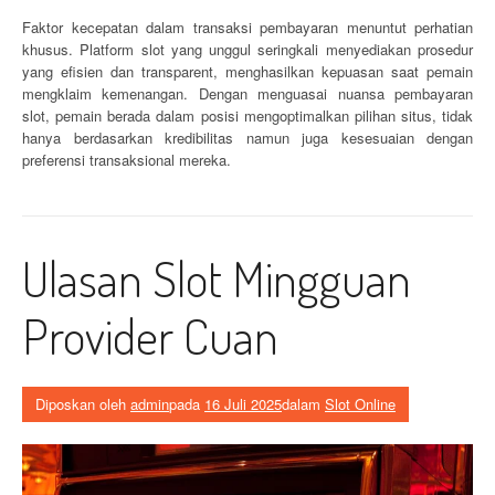
Faktor kecepatan dalam transaksi pembayaran menuntut perhatian
khusus. Platform slot yang unggul seringkali menyediakan prosedur
yang efisien dan transparent, menghasilkan kepuasan saat pemain
mengklaim kemenangan. Dengan menguasai nuansa pembayaran
slot, pemain berada dalam posisi mengoptimalkan pilihan situs, tidak
hanya berdasarkan kredibilitas namun juga kesesuaian dengan
preferensi transaksional mereka.
Ulasan Slot Mingguan
Provider Cuan
Diposkan oleh
admin
pada
16 Juli 2025
dalam
Slot Online