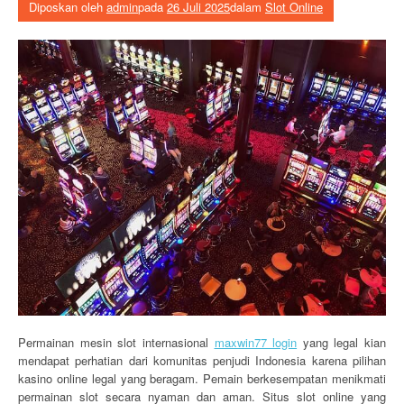
Diposkan oleh
admin
pada
26 Juli 2025
dalam
Slot Online
Permainan mesin slot internasional
maxwin77 login
yang legal kian
mendapat perhatian dari komunitas penjudi Indonesia karena pilihan
kasino online legal yang beragam. Pemain berkesempatan menikmati
permainan slot secara nyaman dan aman. Situs slot online yang