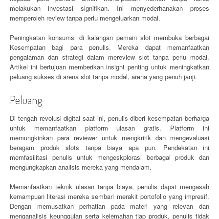
melakukan investasi signifikan. Ini menyederhanakan proses
memperoleh review tanpa perlu mengeluarkan modal.
Peningkatan konsumsi di kalangan pemain slot membuka berbagai
Kesempatan bagi para penulis. Mereka dapat memanfaatkan
pengalaman dan strategi dalam mereview slot tanpa perlu modal.
Artikel ini bertujuan memberikan insight penting untuk meningkatkan
peluang sukses di arena slot tanpa modal, arena yang penuh janji.
Peluang
Di tengah revolusi digital saat ini, penulis diberi kesempatan berharga
untuk memanfaatkan platform ulasan gratis. Platform ini
memungkinkan para reviewer untuk mengkritik dan mengevaluasi
beragam produk slots tanpa biaya apa pun. Pendekatan ini
memfasilitasi penulis untuk mengeskplorasi berbagai produk dan
mengungkapkan analisis mereka yang mendalam.
Memanfaatkan teknik ulasan tanpa biaya, penulis dapat mengasah
kemampuan literasi mereka sembari merakit portofolio yang impresif.
Dengan memusatkan perhatian pada materi yang relevan dan
menganalisis keunggulan serta kelemahan tiap produk, penulis tidak