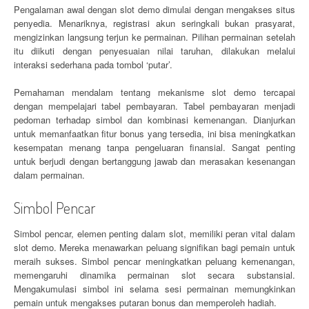
Pengalaman awal dengan slot demo dimulai dengan mengakses situs
penyedia. Menariknya, registrasi akun seringkali bukan prasyarat,
mengizinkan langsung terjun ke permainan. Pilihan permainan setelah
itu diikuti dengan penyesuaian nilai taruhan, dilakukan melalui
interaksi sederhana pada tombol ‘putar’.
Pemahaman mendalam tentang mekanisme slot demo tercapai
dengan mempelajari tabel pembayaran. Tabel pembayaran menjadi
pedoman terhadap simbol dan kombinasi kemenangan. Dianjurkan
untuk memanfaatkan fitur bonus yang tersedia, ini bisa meningkatkan
kesempatan menang tanpa pengeluaran finansial. Sangat penting
untuk berjudi dengan bertanggung jawab dan merasakan kesenangan
dalam permainan.
Simbol Pencar
Simbol pencar, elemen penting dalam slot, memiliki peran vital dalam
slot demo. Mereka menawarkan peluang signifikan bagi pemain untuk
meraih sukses. Simbol pencar meningkatkan peluang kemenangan,
memengaruhi dinamika permainan slot secara substansial.
Mengakumulasi simbol ini selama sesi permainan memungkinkan
pemain untuk mengakses putaran bonus dan memperoleh hadiah.