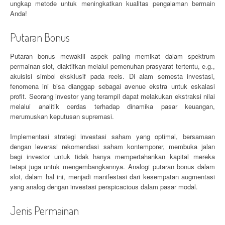
ungkap metode untuk meningkatkan kualitas pengalaman bermain
Anda!
Putaran Bonus
Putaran bonus mewakili aspek paling memikat dalam spektrum
permainan slot, diaktifkan melalui pemenuhan prasyarat tertentu, e.g.,
akuisisi simbol eksklusif pada reels. Di alam semesta investasi,
fenomena ini bisa dianggap sebagai avenue ekstra untuk eskalasi
profit. Seorang investor yang terampil dapat melakukan ekstraksi nilai
melalui analitik cerdas terhadap dinamika pasar keuangan,
merumuskan keputusan supremasi.
Implementasi strategi investasi saham yang optimal, bersamaan
dengan leverasi rekomendasi saham kontemporer, membuka jalan
bagi investor untuk tidak hanya mempertahankan kapital mereka
tetapi juga untuk mengembangkannya. Analogi putaran bonus dalam
slot, dalam hal ini, menjadi manifestasi dari kesempatan augmentasi
yang analog dengan investasi perspicacious dalam pasar modal.
Jenis Permainan