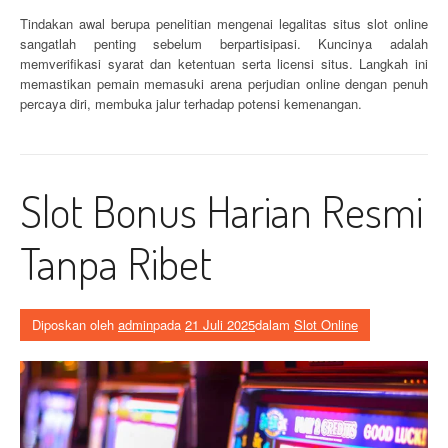
Tindakan awal berupa penelitian mengenai legalitas situs slot online
sangatlah penting sebelum berpartisipasi. Kuncinya adalah
memverifikasi syarat dan ketentuan serta licensi situs. Langkah ini
memastikan pemain memasuki arena perjudian online dengan penuh
percaya diri, membuka jalur terhadap potensi kemenangan.
Slot Bonus Harian Resmi
Tanpa Ribet
Diposkan oleh
admin
pada
21 Juli 2025
dalam
Slot Online