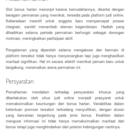
Slot bonus harian menonjol karena kemudahannya, disertai dengan
beragam permainan yang memikat, tersedia pada platform judi online.
Keberadaan insentif untuk anggota baru mempercepat proses
integrasi, sambil menambah elemen kegembiraan. Hadiah yang
dihadirkan selama periode permainan berfungsi sebagai dorongan
motivasi, meningkatkan partisipasi aktif.
Pengalaman yang diperoleh selama mengakses dan bermain di
platform tersebut tidak hanya menyenangkan tapi juga menghasilkan
manfaat signifikan. Hal ini secara efektif memikat pemain baru untuk
bergabung, meramaikan arena permainan ini.
Persyaratan
Pemahaman mendalam terhadap persyaratan khusus yang
diberlakukan oleh situs judi online menjadi prasyarat untuk
memaksimalkan keuntungan dari bonus harian. Variabilitas dalam
ketentuan promosi tersebut terkadang menyulitkan, dengan aturan
yang bervariasi tergantung pada jenis bonus. Keahlian dalam
mengurai informasi ini tidak hanya memaksimalkan manfaat dari
bonus tetapi juga menghindarkan dari potensi kebingungan nantinya.