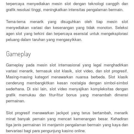
terpercaya menyediakan mesin slot dengan teknologi canggih dan
grafik resolusi tinggi, meningkatkan intensitas pengalaman bermain.
Tema-tema menarik yang disuguhkan oleh tiap mesin slot
menyediakan variasi dan kesenangan yang tidak monoton. Seleksi
agen slot yang terkini dan terpercaya esensial untuk mengeksplorasi
peluang dalam taruhan yang mengasyikkan.
Gameplay
Gameplay pada mesin slot internasional yang legal menghadirkan
variasi menarik, termasuk slot klasik, slot video, dan slot progresif.
Masing-masing kategori menawarkan nuansa berbeda. Slot klasik
cenderung membangkitkan kesan nostalgia dengan simbol-simbol
sederhana. Di sisi lain, slot video menyajikan kompleksitas dengan
grafik memukau dan fitur-fitur bonus yang menambah dimensi
permainan.
Slot progresif menawarkan jackpot yang terus bertambah, menarik
minat banyak pemain yang mencari kemenangan besar. Kehadiran
tiga jenis permainan ini menjamin pengalaman bermain yang kaya dan
bervariasi bagi para pengunjung kasino online.