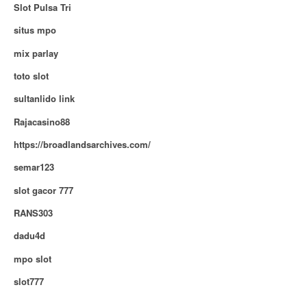
Slot Pulsa Tri
situs mpo
mix parlay
toto slot
sultanlido link
Rajacasino88
https://broadlandsarchives.com/
semar123
slot gacor 777
RANS303
dadu4d
mpo slot
slot777