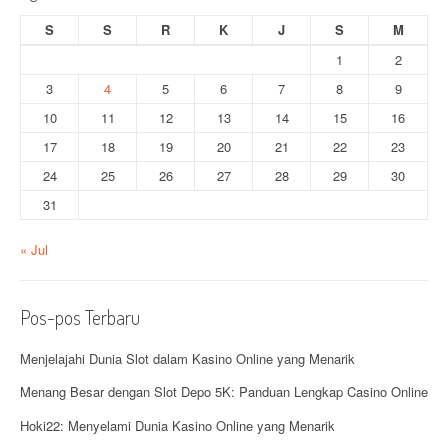
p
S
S
R
K
J
S
M
o
1
2
3
4
5
6
7
8
9
s
10
11
12
13
14
15
16
17
18
19
20
21
22
23
24
25
26
27
28
29
30
31
« Jul
Pos-pos Terbaru
Menjelajahi Dunia Slot dalam Kasino Online yang Menarik
Menang Besar dengan Slot Depo 5K: Panduan Lengkap Casino Online
Hoki22: Menyelami Dunia Kasino Online yang Menarik