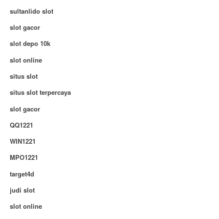
sultanlido slot
slot gacor
slot depo 10k
slot online
situs slot
situs slot terpercaya
slot gacor
QQ1221
WIN1221
MPO1221
target4d
judi slot
slot online