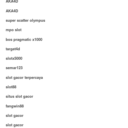
AKA4D
AKA4D
super scatter olympus
mpo slot
bos pragmatic x1000
target4d
slotx5000
semar123
slot gacor terpercaya
slot88
situs slot gacor
fangwin88
slot gacor
slot gacor