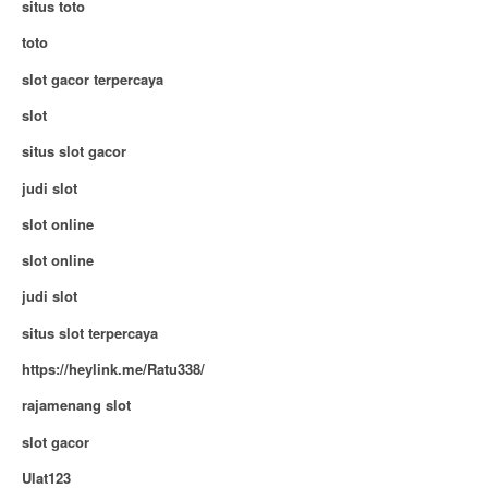
situs toto
toto
slot gacor terpercaya
slot
situs slot gacor
judi slot
slot online
slot online
judi slot
situs slot terpercaya
https://heylink.me/Ratu338/
rajamenang slot
slot gacor
Ulat123