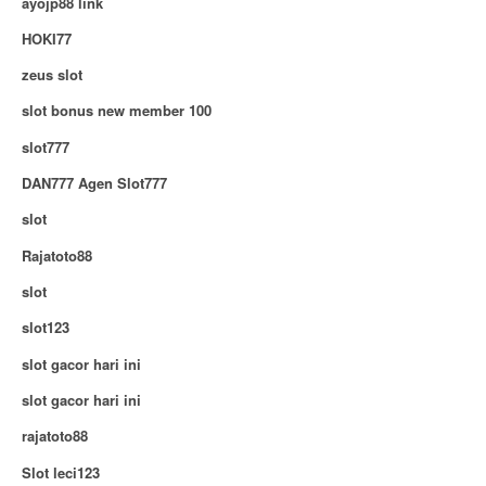
ayojp88 link
HOKI77
zeus slot
slot bonus new member 100
slot777
DAN777 Agen Slot777
slot
Rajatoto88
slot
slot123
slot gacor hari ini
slot gacor hari ini
rajatoto88
Slot leci123