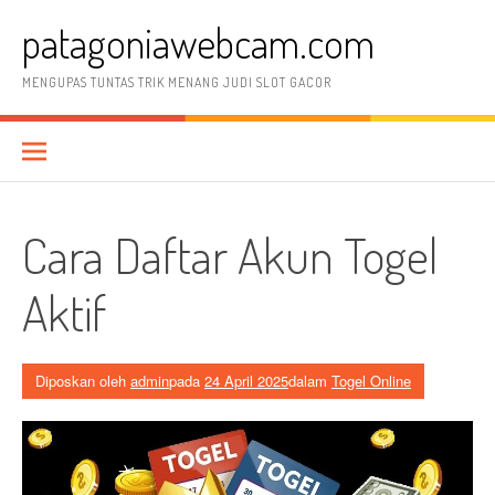
Lompat
patagoniawebcam.com
ke
konten
MENGUPAS TUNTAS TRIK MENANG JUDI SLOT GACOR
Cara Daftar Akun Togel
Aktif
Diposkan oleh
admin
pada
24 April 2025
dalam
Togel Online