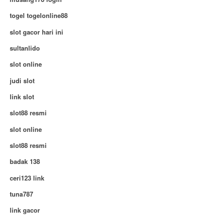
togel togelonline88
slot gacor hari ini
sultanlido
slot online
judi slot
link slot
slot88 resmi
slot online
slot88 resmi
badak 138
ceri123 link
tuna787
link gacor