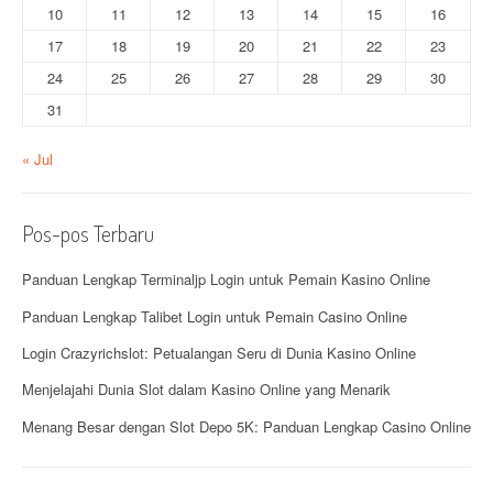
10
11
12
13
14
15
16
17
18
19
20
21
22
23
24
25
26
27
28
29
30
31
« Jul
Pos-pos Terbaru
Panduan Lengkap Terminaljp Login untuk Pemain Kasino Online
Panduan Lengkap Talibet Login untuk Pemain Casino Online
Login Crazyrichslot: Petualangan Seru di Dunia Kasino Online
Menjelajahi Dunia Slot dalam Kasino Online yang Menarik
Menang Besar dengan Slot Depo 5K: Panduan Lengkap Casino Online