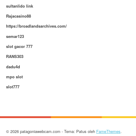
sultanlido link
Rajacasino88
https://broadlandsarchives.com/
semar123
slot gacor 777
RANS303
dadu4d
mpo slot
slot777
© 2026 patagoniawebcam.com - Tema: Patus oleh
FameThemes
.