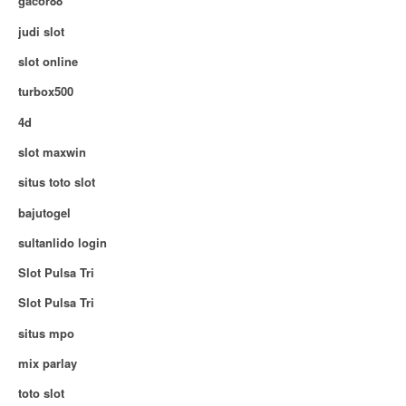
gacor88
judi slot
slot online
turbox500
4d
slot maxwin
situs toto slot
bajutogel
sultanlido login
Slot Pulsa Tri
Slot Pulsa Tri
situs mpo
mix parlay
toto slot