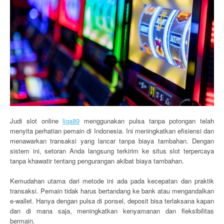
Judi slot online
liga89
menggunakan pulsa tanpa potongan telah
menyita perhatian pemain di Indonesia. Ini meningkatkan efisiensi dan
menawarkan transaksi yang lancar tanpa biaya tambahan. Dengan
sistem ini, setoran Anda langsung terkirim ke situs slot terpercaya
tanpa khawatir tentang pengurangan akibat biaya tambahan.
Kemudahan utama dari metode ini ada pada kecepatan dan praktik
transaksi. Pemain tidak harus bertandang ke bank atau mengandalkan
e-wallet. Hanya dengan pulsa di ponsel, deposit bisa terlaksana kapan
dan di mana saja, meningkatkan kenyamanan dan fleksibilitas
bermain.