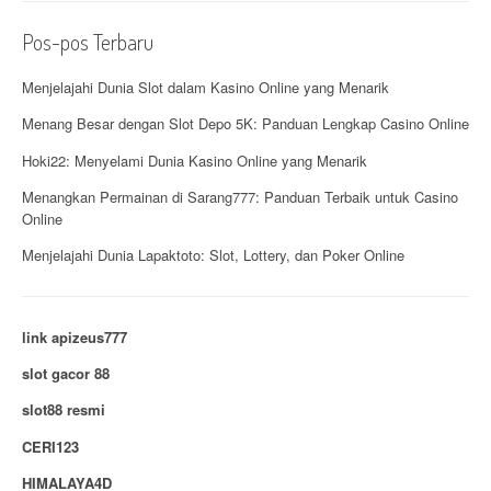
Pos-pos Terbaru
Menjelajahi Dunia Slot dalam Kasino Online yang Menarik
Menang Besar dengan Slot Depo 5K: Panduan Lengkap Casino Online
Hoki22: Menyelami Dunia Kasino Online yang Menarik
Menangkan Permainan di Sarang777: Panduan Terbaik untuk Casino
Online
Menjelajahi Dunia Lapaktoto: Slot, Lottery, dan Poker Online
link apizeus777
slot gacor 88
slot88 resmi
CERI123
HIMALAYA4D