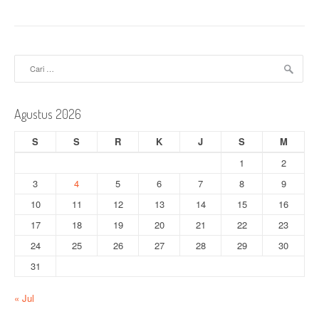
v
i
g
Cari
a
untuk:
s
Agustus 2026
i
S
S
R
K
J
S
M
p
1
2
o
3
4
5
6
7
8
9
s
10
11
12
13
14
15
16
17
18
19
20
21
22
23
24
25
26
27
28
29
30
31
« Jul