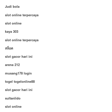
Judi bola
slot online terpercaya
slot online
kaya 303
slot online terpercaya
สล็อต
slot gacor hari ini
arena 212
musang178 login
togel togelonline88
slot gacor hari ini
sultanlido
slot online