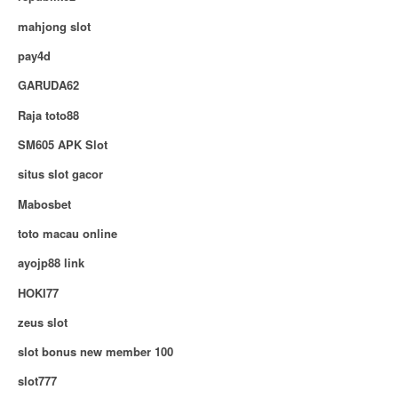
mahjong slot
pay4d
GARUDA62
Raja toto88
SM605 APK Slot
situs slot gacor
Mabosbet
toto macau online
ayojp88 link
HOKI77
zeus slot
slot bonus new member 100
slot777