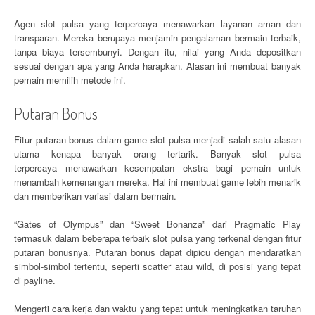
Agen slot pulsa yang terpercaya menawarkan layanan aman dan
transparan. Mereka berupaya menjamin pengalaman bermain terbaik,
tanpa biaya tersembunyi. Dengan itu, nilai yang Anda depositkan
sesuai dengan apa yang Anda harapkan. Alasan ini membuat banyak
pemain memilih metode ini.
Putaran Bonus
Fitur putaran bonus dalam game slot pulsa menjadi salah satu alasan
utama kenapa banyak orang tertarik. Banyak slot pulsa
terpercaya menawarkan kesempatan ekstra bagi pemain untuk
menambah kemenangan mereka. Hal ini membuat game lebih menarik
dan memberikan variasi dalam bermain.
“Gates of Olympus” dan “Sweet Bonanza” dari Pragmatic Play
termasuk dalam beberapa terbaik slot pulsa yang terkenal dengan fitur
putaran bonusnya. Putaran bonus dapat dipicu dengan mendaratkan
simbol-simbol tertentu, seperti scatter atau wild, di posisi yang tepat
di payline.
Mengerti cara kerja dan waktu yang tepat untuk meningkatkan taruhan