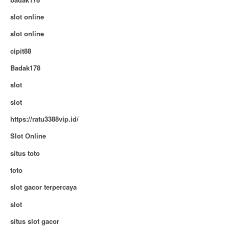
slot online
slot online
cipit88
Badak178
slot
slot
https://ratu3388vip.id/
Slot Online
situs toto
toto
slot gacor terpercaya
slot
situs slot gacor