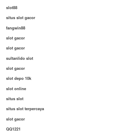
slot88
situs slot gacor
fangwin88
slot gacor
slot gacor
sultanlido slot
slot gacor
slot depo 10k
slot online
situs slot
situs slot terpercaya
slot gacor
QQ1221