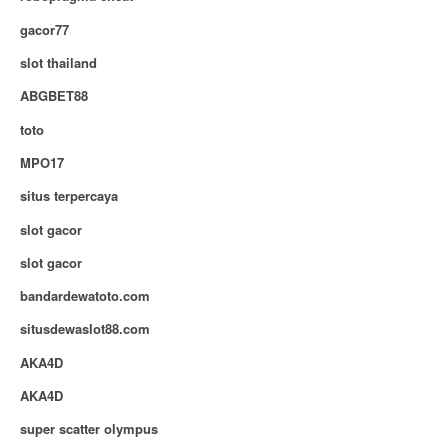
gacor77
slot thailand
ABGBET88
toto
MPO17
situs terpercaya
slot gacor
slot gacor
bandardewatoto.com
situsdewaslot88.com
AKA4D
AKA4D
super scatter olympus