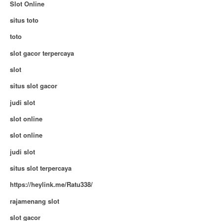
Slot Online
situs toto
toto
slot gacor terpercaya
slot
situs slot gacor
judi slot
slot online
slot online
judi slot
situs slot terpercaya
https://heylink.me/Ratu338/
rajamenang slot
slot gacor