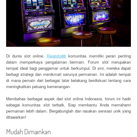
Di dunia slot online,
Rajatoto88
komunitas memiliki peran penting
dalam memperkaya pengalaman bermain. Forum slot merupakan
tempat ideal bagi penggemar untuk berkumpul. Di sini, mereka dapat
berbagi strategi dan menikmati serunya permainan. Ini adalah tempat
di mana pemain dari berbagai latar belakang berdiskusi tentang cara
meningkatkan peluang kemenangan.
Membahas berbagai aspek dari slot online Indonesia, forum ini hadir
sebagai komunitas slot terbaik. Siap membantu Anda memahami
permainan lebih dalam. Bergabunglah dan rasakan sensasi unik yang
ditawarkan!
Mudah Dimainkan