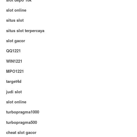
slot online
situs slot
situs slot terpercaya
slot gacor
QQ1221
WIN1221
MPO1221
target4d
judi slot
slot online
turbopragma1000
turbopragma500
cheat slot gacor