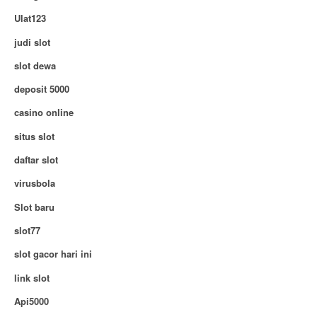
Ulat123
judi slot
slot dewa
deposit 5000
casino online
situs slot
daftar slot
virusbola
Slot baru
slot77
slot gacor hari ini
link slot
Api5000