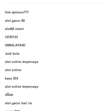
link apizeus777
slot gacor 88
slot88 resmi
CERI123
HIMALAYA4D
Judi bola
slot online terpercaya
slot online
kaya 303
slot online terpercaya
สล็อต
slot gacor hari ini