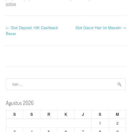
online
N
←
Slot Deposit 10K Cashback
Slot Gacor Hari Ini Maxwin
→
Besar
a
v
i
g
a
Cari
untuk:
s
i
Agustus 2026
p
S
S
R
K
J
S
M
o
1
2
3
4
5
6
7
8
9