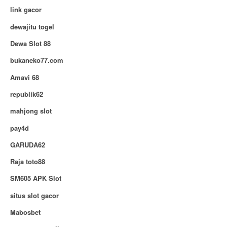
link gacor
dewajitu togel
Dewa Slot 88
bukaneko77.com
Amavi 68
republik62
mahjong slot
pay4d
GARUDA62
Raja toto88
SM605 APK Slot
situs slot gacor
Mabosbet