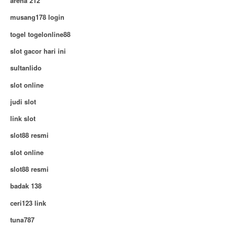
arena 212
musang178 login
togel togelonline88
slot gacor hari ini
sultanlido
slot online
judi slot
link slot
slot88 resmi
slot online
slot88 resmi
badak 138
ceri123 link
tuna787