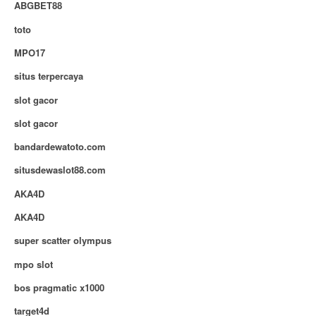
ABGBET88
toto
MPO17
situs terpercaya
slot gacor
slot gacor
bandardewatoto.com
situsdewaslot88.com
AKA4D
AKA4D
super scatter olympus
mpo slot
bos pragmatic x1000
target4d