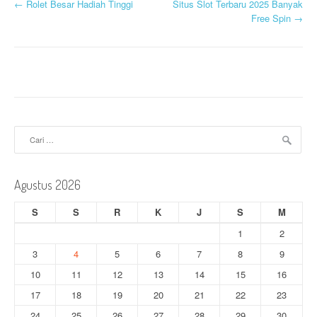
N
←
Rolet Besar Hadiah Tinggi
Situs Slot Terbaru 2025 Banyak
Free Spin
→
a
v
i
g
a
Cari
untuk:
s
i
Agustus 2026
p
S
S
R
K
J
S
M
o
1
2
3
4
5
6
7
8
9
s
10
11
12
13
14
15
16
17
18
19
20
21
22
23
24
25
26
27
28
29
30