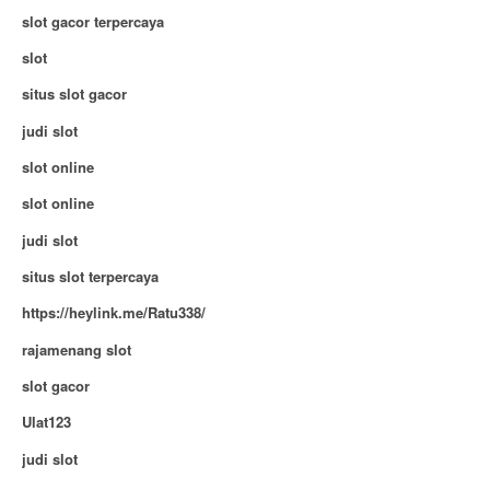
slot gacor terpercaya
slot
situs slot gacor
judi slot
slot online
slot online
judi slot
situs slot terpercaya
https://heylink.me/Ratu338/
rajamenang slot
slot gacor
Ulat123
judi slot