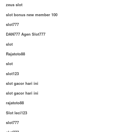
zeus slot
slot bonus new member 100
slot777
DAN777 Agen Slot777
slot
Rajatoto88
slot
slot123
slot gacor hari ini
slot gacor hari ini
rajatoto88
Slot leci123
slot777