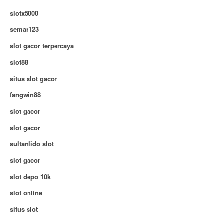
slotx5000
semar123
slot gacor terpercaya
slot88
situs slot gacor
fangwin88
slot gacor
slot gacor
sultanlido slot
slot gacor
slot depo 10k
slot online
situs slot