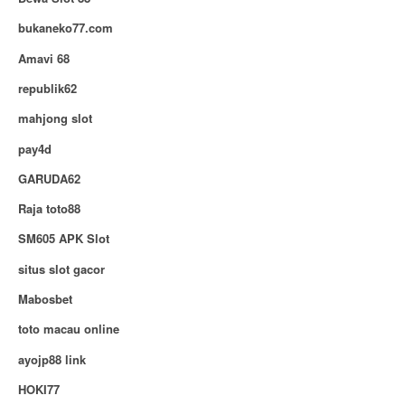
bukaneko77.com
Amavi 68
republik62
mahjong slot
pay4d
GARUDA62
Raja toto88
SM605 APK Slot
situs slot gacor
Mabosbet
toto macau online
ayojp88 link
HOKI77