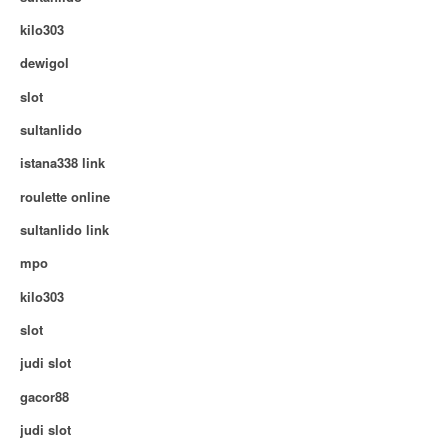
kilo303
dewigol
slot
sultanlido
istana338 link
roulette online
sultanlido link
mpo
kilo303
slot
judi slot
gacor88
judi slot