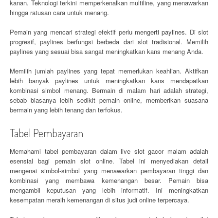
kanan. Teknologi terkini memperkenalkan multiline, yang menawarkan
hingga ratusan cara untuk menang.
Pemain yang mencari strategi efektif perlu mengerti paylines. Di slot
progresif, paylines berfungsi berbeda dari slot tradisional. Memilih
paylines yang sesuai bisa sangat meningkatkan kans menang Anda.
Memilih jumlah paylines yang tepat memerlukan keahlian. Aktifkan
lebih banyak paylines untuk meningkatkan kans mendapatkan
kombinasi simbol menang. Bermain di malam hari adalah strategi,
sebab biasanya lebih sedikit pemain online, memberikan suasana
bermain yang lebih tenang dan terfokus.
Tabel Pembayaran
Memahami tabel pembayaran dalam live slot gacor malam adalah
esensial bagi pemain slot online. Tabel ini menyediakan detail
mengenai simbol-simbol yang menawarkan pembayaran tinggi dan
kombinasi yang membawa kemenangan besar. Pemain bisa
mengambil keputusan yang lebih informatif. Ini meningkatkan
kesempatan meraih kemenangan di situs judi online terpercaya.