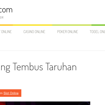
.com
COR
 ONLINE
CASINO ONLINE
POKER ONLINE
TOGEL ON
ang Tembus Taruhan
am
Slot Online