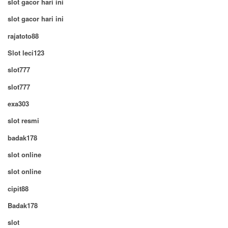
slot gacor hari ini
slot gacor hari ini
rajatoto88
Slot leci123
slot777
slot777
exa303
slot resmi
badak178
slot online
slot online
cipit88
Badak178
slot