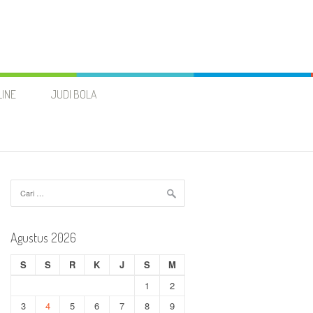
LINE
JUDI BOLA
Cari
untuk:
Agustus 2026
S
S
R
K
J
S
M
1
2
3
4
5
6
7
8
9