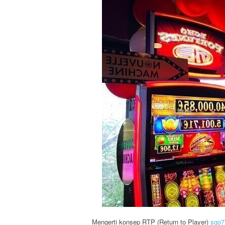
Mengerti konsep RTP (Return to Player)
sgo7