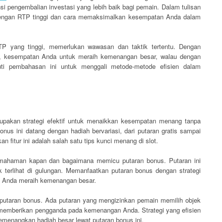
si pengembalian investasi yang lebih baik bagi pemain. Dalam tulisan
ne dengan RTP tinggi dan cara memaksimalkan kesempatan Anda dalam
TP yang tinggi, memerlukan wawasan dan taktik tertentu. Dengan
i, kesempatan Anda untuk meraih kemenangan besar, walau dengan
kuti pembahasan ini untuk menggali metode-metode efisien dalam
rupakan strategi efektif untuk menaikkan kesempatan menang tanpa
onus ini datang dengan hadiah bervariasi, dari putaran gratis sampai
n fitur ini adalah salah satu tips kunci menang di slot.
emahaman kapan dan bagaimana memicu putaran bonus. Putaran ini
k terlihat di gulungan. Memanfaatkan putaran bonus dengan strategi
 Anda meraih kemenangan besar.
 putaran bonus. Ada putaran yang mengizinkan pemain memilih objek
 memberikan pengganda pada kemenangan Anda. Strategi yang efisien
enangkan hadiah besar lewat putaran bonus ini.