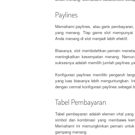
Paylines
Memahami paylines, atau garis pembayaran, m
yang menang. Tiap game slot mempunyai k
Anda menang di slot menjadi lebih efektif.
Biasanya, slot membolehkan pemain menetapk
meningkatkan kesempatan menang. Namun, h
suksesnya adalah memilih jumlah paylines ya
Konfigurasi paylines memiliki pengaruh lang
yang luas biasanya lebih menguntungkan. Ini
dengan cermat konfigurasi paylines sebagai b
Tabel Pembayaran
Tabel pembayaran adalah elemen vital yang ha
simbol dan kombinasi yang membawa kemen
Memahami ini memungkinkan pemain untuk 
gampang menang.