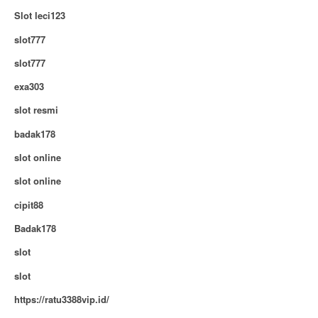
Slot leci123
slot777
slot777
exa303
slot resmi
badak178
slot online
slot online
cipit88
Badak178
slot
slot
https://ratu3388vip.id/