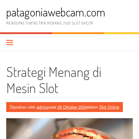
Lompat
patagoniawebcam.com
ke
konten
MENGUPAS TUNTAS TRIK MENANG JUDI SLOT GACOR
Strategi Menang di
Mesin Slot
Diposkan oleh
admin
pada
28 Oktober 2024
dalam
Slot Online