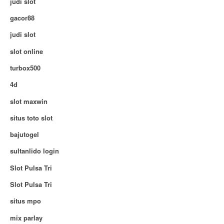
judi slot
gacor88
judi slot
slot online
turbox500
4d
slot maxwin
situs toto slot
bajutogel
sultanlido login
Slot Pulsa Tri
Slot Pulsa Tri
situs mpo
mix parlay