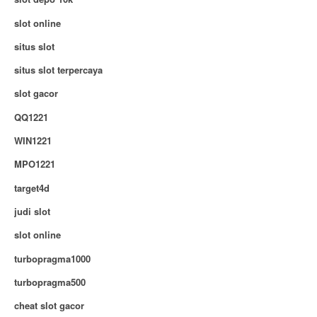
slot online
situs slot
situs slot terpercaya
slot gacor
QQ1221
WIN1221
MPO1221
target4d
judi slot
slot online
turbopragma1000
turbopragma500
cheat slot gacor