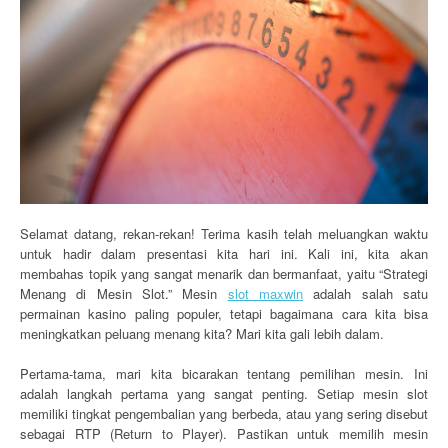
Selamat datang, rekan-rekan! Terima kasih telah meluangkan waktu
untuk hadir dalam presentasi kita hari ini. Kali ini, kita akan
membahas topik yang sangat menarik dan bermanfaat, yaitu “Strategi
Menang di Mesin Slot.” Mesin
slot maxwin
adalah salah satu
permainan kasino paling populer, tetapi bagaimana cara kita bisa
meningkatkan peluang menang kita? Mari kita gali lebih dalam.
Pertama-tama, mari kita bicarakan tentang pemilihan mesin. Ini
adalah langkah pertama yang sangat penting. Setiap mesin slot
memiliki tingkat pengembalian yang berbeda, atau yang sering disebut
sebagai RTP (Return to Player). Pastikan untuk memilih mesin