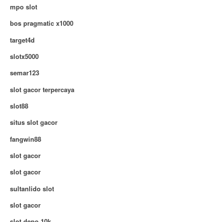
mpo slot
bos pragmatic x1000
target4d
slotx5000
semar123
slot gacor terpercaya
slot88
situs slot gacor
fangwin88
slot gacor
slot gacor
sultanlido slot
slot gacor
slot depo 10k