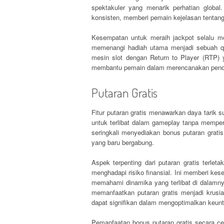
spektakuler yang menarik perhatian global
konsisten, memberi pemain kejelasan tentan
Kesempatan untuk meraih jackpot selalu me
memenangi hadiah utama menjadi sebuah qu
mesin slot dengan Return to Player (RTP) 
membantu pemain dalam merencanakan pend
Putaran Gratis
Fitur putaran gratis menawarkan daya tarik 
untuk terlibat dalam gameplay tanpa mempert
seringkali menyediakan bonus putaran grati
yang baru bergabung.
Aspek terpenting dari putaran gratis terl
menghadapi risiko finansial. Ini memberi k
memahami dinamika yang terlibat di dalamny
memanfaatkan putaran gratis menjadi krusia
dapat signifikan dalam mengoptimalkan keun
Pemanfaatan bonus putaran gratis secara c