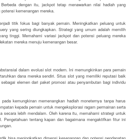
. Berbeda dengan itu, jackpot tetap menawarkan nilai hadiah yang
g potensi kemenangan mereka.
njadi titik fokus bagi banyak pemain. Meningkatkan peluang untuk
ery yang sering diungkapkan. Strategi yang umum adalah memilih
yang tinggi. Memahami variasi jackpot dan potensi peluang mereka
ekatan mereka menuju kemenangan besar.
substansial dalam evolusi slot modern. Ini memungkinkan para pemain
aruhkan dana mereka sendiri. Situs slot yang memiliki reputasi baik
s sebagai elemen dari paket promosi atau penyambutan bagi individu
etak pada kemungkinan memenangkan hadiah moneternya tanpa harus
esempatan kepada pemain untuk mengeksplorasi ragam permainan serta
a secara lebih mendalam. Oleh karena itu, memahami strategi untuk
l. Pengetahuan tentang kapan dan bagaimana mengaktifkan fitur ini
tungan.
erdik bisa meningkatkan dimensi kesenangan dan potensi pendapatan