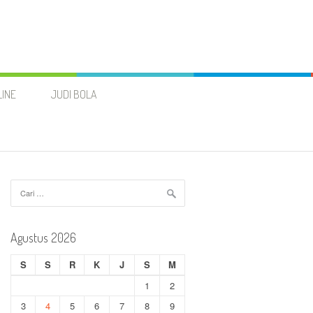
LINE
JUDI BOLA
Cari
untuk:
Agustus 2026
S
S
R
K
J
S
M
1
2
3
4
5
6
7
8
9