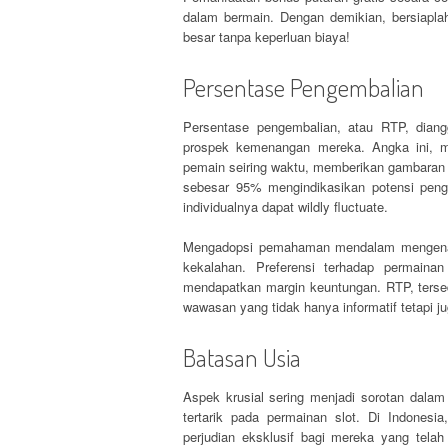
dalam bermain. Dengan demikian, bersiap
besar tanpa keperluan biaya!
Persentase Pengembalian
Persentase pengembalian, atau RTP, diangg
prospek kemenangan mereka. Angka ini, m
pemain seiring waktu, memberikan gambaran 
sebesar 95% mengindikasikan potensi penge
individualnya dapat wildly fluctuate.
Mengadopsi pemahaman mendalam mengenai 
kekalahan. Preferensi terhadap permain
mendapatkan margin keuntungan. RTP, tersed
wawasan yang tidak hanya informatif tetapi j
Batasan Usia
Aspek krusial sering menjadi sorotan dalam 
tertarik pada permainan slot. Di Indonesi
perjudian eksklusif bagi mereka yang tel