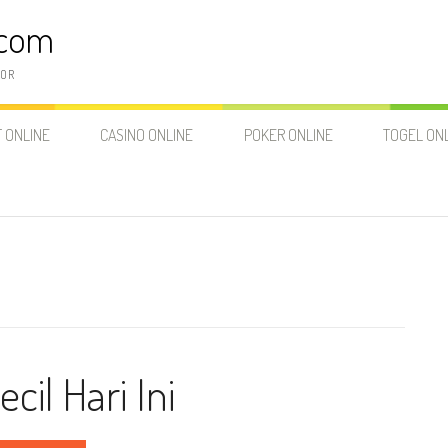
.com
COR
 ONLINE
CASINO ONLINE
POKER ONLINE
TOGEL ON
cil Hari Ini