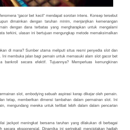
 fenomena “gacor bet kecil” mendapat sorotan intens. Konsep tersebut
upun dimainkan dengan taruhan minim, menjanjikan kemenangan
 pemain dengan dana terbatas yang mengharapkan untuk mengalami
ata terkini, ulasan ini bertujuan mengungkap metode memaksimalkan
mukan di mana? Sumber utama meliputi situs resmi penyedia slot dan
. Ini membuka jalan bagi pemain untuk memasuki alam slot gacor bet
ola bankroll secara efektif. Tujuannya? Memperluas kemungkinan
rmainan slot, embodying sebuah aspirasi kerap dikejar oleh pemain.
 dan tetap, memberikan dimensi tambahan dalam permainan slot. Ini
ain, mengundang mereka untuk terlibat lebih dalam dalam pencarian
ilai jackpot meningkat bersama taruhan yang dilakukan di berbagai
secara eksponensial. Dinamika ini seringkali menciptakan hadiah