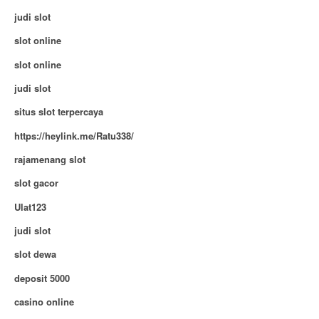
judi slot
slot online
slot online
judi slot
situs slot terpercaya
https://heylink.me/Ratu338/
rajamenang slot
slot gacor
Ulat123
judi slot
slot dewa
deposit 5000
casino online