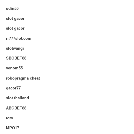
odin55
slot gacor
slot gacor
rr777slot.com
slotwangi
SBOBET88
venom55
robopragma cheat
gacor77
slot thailand
ABGBET88
toto
MPO17