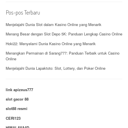
Pos-pos Terbaru
Menjelajahi Dunia Slot dalam Kasino Online yang Menarik
Menang Besar dengan Slot Depo 5K: Panduan Lengkap Casino Online
Hoki22: Menyelami Dunia Kasino Online yang Menarik
Menangkan Permainan di Sarang777: Panduan Terbaik untuk Casino
Online
Menjelajahi Dunia Lapaktoto: Slot, Lottery, dan Poker Online
link apizeus777
slot gacor 88
slot88 resmi
CERI123
HIMALAYA4D