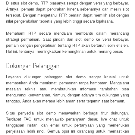
Di situs slot demo, RTP biasanya serupa dengan versi yang berbayar.
Artinya, pemain dapat perkirakan kinerja sebenarnya dari mesin slot
tersebut. Dengan mengetahui RTP, pemain dapat memilih slot dengan
nilai pengembalian teoretis yang lebih tinggi secara bijaksana.
Memahami RTP secara mendalam membantu dalam merancang
strategi permainan. Saat pindah dari slot demo ke versi berbayar,
pemain dengan pengetahuan tentang RTP akan bertaruh lebih efisien.
Hal ini, tentunya, meningkatkan kemungkinan untuk menang besar.
Dukungan Pelanggan
Layanan dukungan pelanggan slot demo sangat krusial untuk
memastikan Anda menikmati permainan tanpa hambatan. Mengalami
masalah teknis atau membutuhkan informasi tambahan bisa
mengurangi kenyamanan. Namun, dengan adanya tim dukungan yang
tanggap, Anda akan merasa lebih aman serta terjamin saat bermain.
Situs penyedia slot demo menawarkan berbagai fitur dukungan.
Terdapat FAQ untuk menjawab pertanyaan dasar, live chat untuk
tanggapan instan, dan email untuk pertanyaan yang memerlukan
penjelasan lebih rinci. Semua opsi ini dirancang untuk memastikan