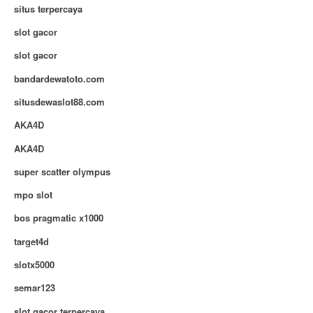
situs terpercaya
slot gacor
slot gacor
bandardewatoto.com
situsdewaslot88.com
AKA4D
AKA4D
super scatter olympus
mpo slot
bos pragmatic x1000
target4d
slotx5000
semar123
slot gacor terpercaya