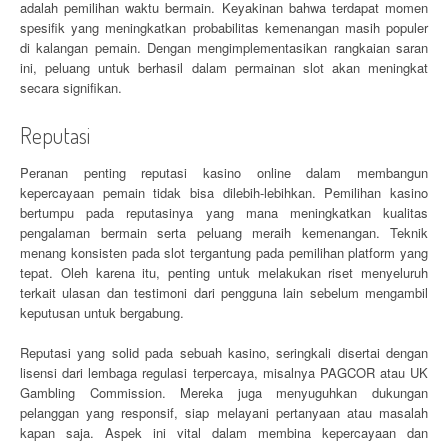
adalah pemilihan waktu bermain. Keyakinan bahwa terdapat momen
spesifik yang meningkatkan probabilitas kemenangan masih populer
di kalangan pemain. Dengan mengimplementasikan rangkaian saran
ini, peluang untuk berhasil dalam permainan slot akan meningkat
secara signifikan.
Reputasi
Peranan penting reputasi kasino online dalam membangun
kepercayaan pemain tidak bisa dilebih-lebihkan. Pemilihan kasino
bertumpu pada reputasinya yang mana meningkatkan kualitas
pengalaman bermain serta peluang meraih kemenangan. Teknik
menang konsisten pada slot tergantung pada pemilihan platform yang
tepat. Oleh karena itu, penting untuk melakukan riset menyeluruh
terkait ulasan dan testimoni dari pengguna lain sebelum mengambil
keputusan untuk bergabung.
Reputasi yang solid pada sebuah kasino, seringkali disertai dengan
lisensi dari lembaga regulasi terpercaya, misalnya PAGCOR atau UK
Gambling Commission. Mereka juga menyuguhkan dukungan
pelanggan yang responsif, siap melayani pertanyaan atau masalah
kapan saja. Aspek ini vital dalam membina kepercayaan dan