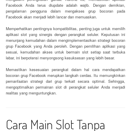
Facebook Anda terus diupdate adalah wajib. Dengan demikian,
pengalaman pengguna dalam mengakses grup bocoran pada
Facebook akan menjadi lebih lancar dan memuaskan.
Memperhatikan pentingnya kompatibilitas, penting juga untuk memilih
aplikasi slot yang sinergis dengan perangkat seluler. Keputusan ini
menunjang kemudahan dalam mengimplementasikan strategi bocoran
grup Facebook yang Anda peroleh. Dengan pemilihan aplikasi yang
sesuai, kemudahan akses untuk bermain slot setiap saat terbuka
lebar, ini berpotensi menyongsong kesuksesan yang lebih besar.
Memastikan kesesuaian perangkat dalam hal cara mendapatkan
bocoran grup Facebook merupkan langkah cerdas. Itu memungkinkan
pemanfaatan strategi dari grup terkait secara optimal. Sehingga,
mengoptimalkan permainan slot di perangkat seluler Anda menjadi
realitas yang menguntungkan.
Cara Main Slot Tanpa