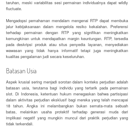
taruhan, meski variabilitas sesi permainan individualnya dapat wildly
fluctuate.
Mengadopsi pemahaman mendalam mengenai RTP dapat membuka
jalur kebijaksanaan dalam mengelola resiko kekalahan. Preferensi
terhadap permainan dengan RTP yang signifikan meningkatkan
kemungkinan untuk mendapatkan margin keuntungan. RTP, tersedia
pada deskripsi produk atau situs penyedia layanan, menyediakan
wawasan yang tidak hanya informatif tetapi juga meningkatkan
kualitas pengalaman judi secara keseluruhan.
Batasan Usia
Aspek krusial sering menjadi sorotan dalam konteks perjudian adalah
batasan usia, terutama bagi individu yang tertarik pada permainan
slot. Di Indonesia, ketentuan hukum menegaskan bahwa partisipasi
dalam aktivitas perjudian eksklusif bagi mereka yang telah mencapai
18 tahun. Angka ini melambangkan bukan semata-mata sebuah
batas, melainkan usaha protektif terhadap generasi muda dari
implikasi negatif yang mungkin muncul dari praktik perjudian yang
tidak terkendali.