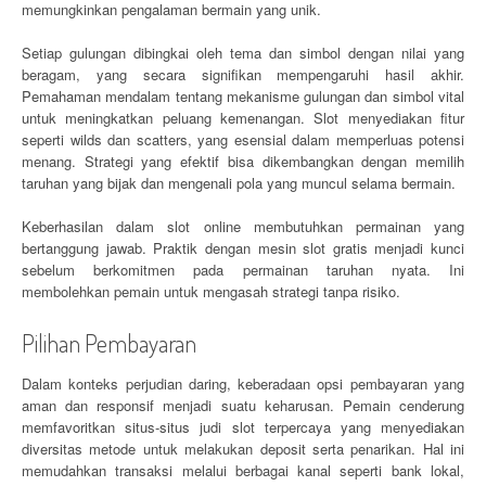
memungkinkan pengalaman bermain yang unik.
Setiap gulungan dibingkai oleh tema dan simbol dengan nilai yang
beragam, yang secara signifikan mempengaruhi hasil akhir.
Pemahaman mendalam tentang mekanisme gulungan dan simbol vital
untuk meningkatkan peluang kemenangan. Slot menyediakan fitur
seperti wilds dan scatters, yang esensial dalam memperluas potensi
menang. Strategi yang efektif bisa dikembangkan dengan memilih
taruhan yang bijak dan mengenali pola yang muncul selama bermain.
Keberhasilan dalam slot online membutuhkan permainan yang
bertanggung jawab. Praktik dengan mesin slot gratis menjadi kunci
sebelum berkomitmen pada permainan taruhan nyata. Ini
membolehkan pemain untuk mengasah strategi tanpa risiko.
Pilihan Pembayaran
Dalam konteks perjudian daring, keberadaan opsi pembayaran yang
aman dan responsif menjadi suatu keharusan. Pemain cenderung
memfavoritkan situs-situs judi slot terpercaya yang menyediakan
diversitas metode untuk melakukan deposit serta penarikan. Hal ini
memudahkan transaksi melalui berbagai kanal seperti bank lokal,