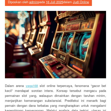
Diposkan oleh
admin
pada
16 Juli 2025
dalam
Judi Online
Dalam arena
vega168
slot online terpercaya, fenomena “gacor bet
kecil” mendapat sorotan intens. Konsep tersebut mengacu pada
permainan slot yang, walaupun dimainkan dengan taruhan minim,
menjanjikan kemenangan substansial. Predileksi ini menarik bagi
pemain dengan dana terbatas yang mengharapkan untuk mengalami
kegembiraan kemenangan. Melalui analisis data terkini, ulasan ini