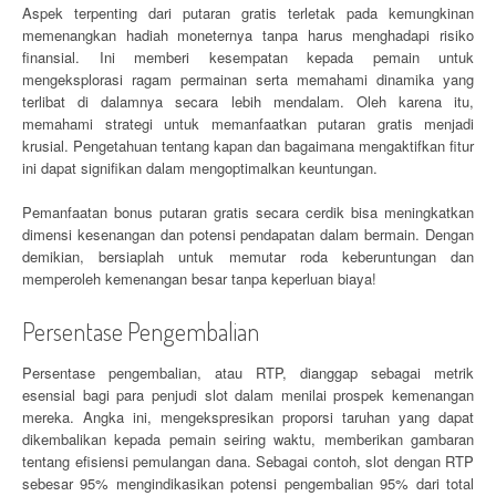
Aspek terpenting dari putaran gratis terletak pada kemungkinan
memenangkan hadiah moneternya tanpa harus menghadapi risiko
finansial. Ini memberi kesempatan kepada pemain untuk
mengeksplorasi ragam permainan serta memahami dinamika yang
terlibat di dalamnya secara lebih mendalam. Oleh karena itu,
memahami strategi untuk memanfaatkan putaran gratis menjadi
krusial. Pengetahuan tentang kapan dan bagaimana mengaktifkan fitur
ini dapat signifikan dalam mengoptimalkan keuntungan.
Pemanfaatan bonus putaran gratis secara cerdik bisa meningkatkan
dimensi kesenangan dan potensi pendapatan dalam bermain. Dengan
demikian, bersiaplah untuk memutar roda keberuntungan dan
memperoleh kemenangan besar tanpa keperluan biaya!
Persentase Pengembalian
Persentase pengembalian, atau RTP, dianggap sebagai metrik
esensial bagi para penjudi slot dalam menilai prospek kemenangan
mereka. Angka ini, mengekspresikan proporsi taruhan yang dapat
dikembalikan kepada pemain seiring waktu, memberikan gambaran
tentang efisiensi pemulangan dana. Sebagai contoh, slot dengan RTP
sebesar 95% mengindikasikan potensi pengembalian 95% dari total