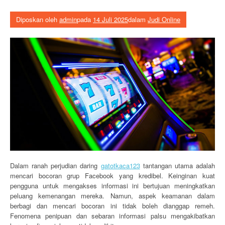
Diposkan oleh
admin
pada
14 Juli 2025
dalam
Judi Online
Dalam ranah perjudian daring
gatotkaca123
tantangan utama adalah
mencari bocoran grup Facebook yang kredibel. Keinginan kuat
pengguna untuk mengakses informasi ini bertujuan meningkatkan
peluang kemenangan mereka. Namun, aspek keamanan dalam
berbagi dan mencari bocoran ini tidak boleh dianggap remeh.
Fenomena penipuan dan sebaran informasi palsu mengakibatkan