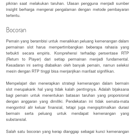
pikiran saat melakukan taruhan. Ulasan pengguna menjadi sumber
insight berharga mengenai pengalaman dengan metode pembayaran
tertentu.
Bocoran
Pemain yang berambisi untuk menaikkan peluang kemenangan dalam
permainan slot harus mempertimbangkan beberapa rahasia yang
terbukti secara empiris. Komprehensi terhadap persentase RTP
(Return to Player) dari setiap permainan menjadi fundamental.
Kesadaran ini sering diabaikan oleh banyak pemain, namun seleksi
mesin dengan RTP tinggi bisa menjanjikan manfaat signifikan.
Mempelajari dan menerapkan strategi kemenangan dalam bermain
slot merupakank hal yang tidak kalah pentingnya. Adalah bijaksana
bagi pemain untuk menentukan batasan taruhan yang proporsional
dengan anggaran yang dimiliki. Pendekatan ini tidak semata-mata
mengontrol alir keluar finansial, tetapi juga mengoptimalkan durasi
bermain serta peluang untuk mendapat kemenangan yang
substansial.
Salah satu bocoran yang kerap dianggap sebagai kunci kemenangan