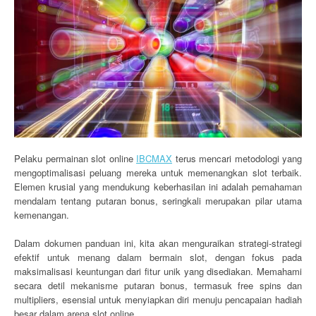
Pelaku permainan slot online
IBCMAX
terus mencari metodologi yang
mengoptimalisasi peluang mereka untuk memenangkan slot terbaik.
Elemen krusial yang mendukung keberhasilan ini adalah pemahaman
mendalam tentang putaran bonus, seringkali merupakan pilar utama
kemenangan.
Dalam dokumen panduan ini, kita akan menguraikan strategi-strategi
efektif untuk menang dalam bermain slot, dengan fokus pada
maksimalisasi keuntungan dari fitur unik yang disediakan. Memahami
secara detil mekanisme putaran bonus, termasuk free spins dan
multipliers, esensial untuk menyiapkan diri menuju pencapaian hadiah
besar dalam arena slot online.