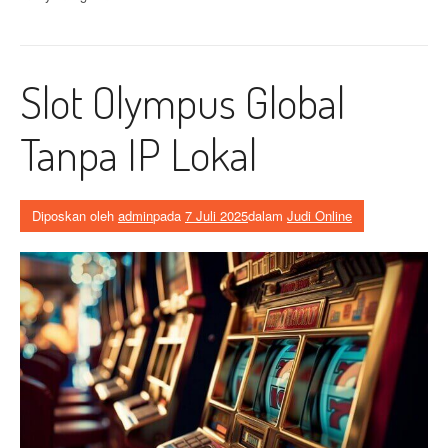
Slot Olympus Global
Tanpa IP Lokal
Diposkan oleh
admin
pada
7 Juli 2025
dalam
Judi Online