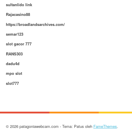
sultanlido link
Rajacasino88
https://broadlandsarchives.com/
semar123
slot gacor 777
RANS303
dadu4d
mpo slot
slot777
© 2026 patagoniawebcam.com - Tema: Patus oleh
FameThemes
.