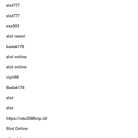
slot777
slot777
exa303
slot resmi
badak178
slot online
slot online
cipit88
Badak178
slot
slot
https://ratu3388vip.id/
Slot Online