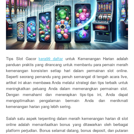
Tips Slot Gacor
kera99 daftar
untuk Kemenangan Harian adalah
panduan praktis yang dirancang untuk membantu para pemain meraih
kemenangan konsisten setiap hari dalam permainan slot online.
Seperti seorang pemandu yang penuh semangat di tengah acara live,
artikel ini akan membawa Anda melalui strategi dan tips terbaik untuk
meningkatkan peluang Anda dalam memenangkan permainan slot.
Dengan memahami dan menerapkan tips-tips ini, Anda dapat
mengoptimalkan pengalaman bermain Anda dan menikmati
kemenangan harian yang lebih sering.
Salah satu aspek terpenting dalam meraih kemenangan harian di slot
online adalah memanfaatkan bonus yang ditawarkan oleh berbagai
platform perjudian. Bonus selamat datang, bonus deposit, dan putaran