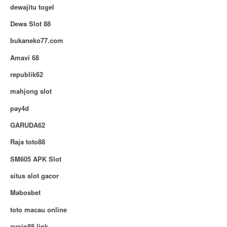
dewajitu togel
Dewa Slot 88
bukaneko77.com
Amavi 68
republik62
mahjong slot
pay4d
GARUDA62
Raja toto88
SM605 APK Slot
situs slot gacor
Mabosbet
toto macau online
ayojp88 link