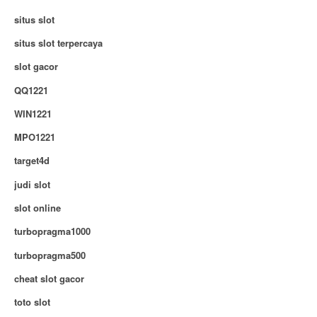
situs slot
situs slot terpercaya
slot gacor
QQ1221
WIN1221
MPO1221
target4d
judi slot
slot online
turbopragma1000
turbopragma500
cheat slot gacor
toto slot