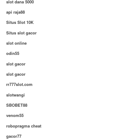
slot dana 5000
api raja88
Situs Slot 10K
Situs slot gacor
slot online
odin55
slot gacor
slot gacor
rr777slot.com
slotwangi
SBOBET88
venom55
robopragma cheat
gacor77