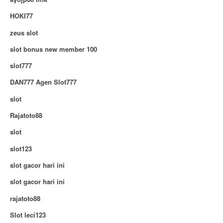
HOKI77
zeus slot
slot bonus new member 100
slot777
DAN777 Agen Slot777
slot
Rajatoto88
slot
slot123
slot gacor hari ini
slot gacor hari ini
rajatoto88
Slot leci123