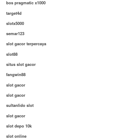
bos pragmatic x1000
target4d
slotx5000
semar123
slot gacor terpercaya
slot88
situs slot gacor
fangwin88
slot gacor
slot gacor
sultanlido slot
slot gacor
slot depo 10k
slot online