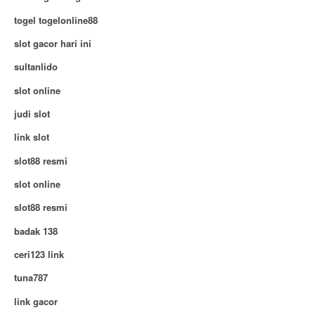
togel togelonline88
slot gacor hari ini
sultanlido
slot online
judi slot
link slot
slot88 resmi
slot online
slot88 resmi
badak 138
ceri123 link
tuna787
link gacor