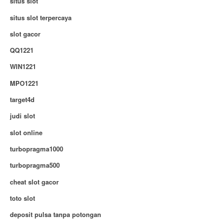
situs slot
situs slot terpercaya
slot gacor
QQ1221
WIN1221
MPO1221
target4d
judi slot
slot online
turbopragma1000
turbopragma500
cheat slot gacor
toto slot
deposit pulsa tanpa potongan