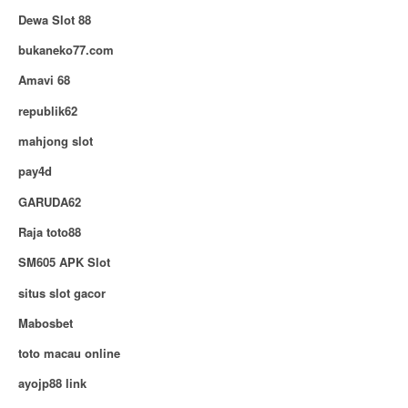
Dewa Slot 88
bukaneko77.com
Amavi 68
republik62
mahjong slot
pay4d
GARUDA62
Raja toto88
SM605 APK Slot
situs slot gacor
Mabosbet
toto macau online
ayojp88 link