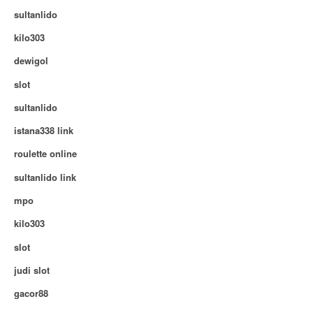
sultanlido
kilo303
dewigol
slot
sultanlido
istana338 link
roulette online
sultanlido link
mpo
kilo303
slot
judi slot
gacor88