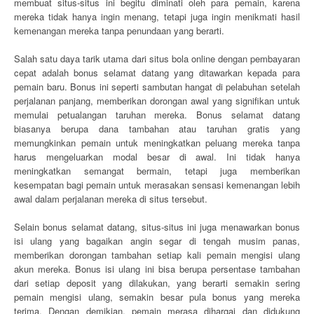
membuat situs-situs ini begitu diminati oleh para pemain, karena
mereka tidak hanya ingin menang, tetapi juga ingin menikmati hasil
kemenangan mereka tanpa penundaan yang berarti.
Salah satu daya tarik utama dari situs bola online dengan pembayaran
cepat adalah bonus selamat datang yang ditawarkan kepada para
pemain baru. Bonus ini seperti sambutan hangat di pelabuhan setelah
perjalanan panjang, memberikan dorongan awal yang signifikan untuk
memulai petualangan taruhan mereka. Bonus selamat datang
biasanya berupa dana tambahan atau taruhan gratis yang
memungkinkan pemain untuk meningkatkan peluang mereka tanpa
harus mengeluarkan modal besar di awal. Ini tidak hanya
meningkatkan semangat bermain, tetapi juga memberikan
kesempatan bagi pemain untuk merasakan sensasi kemenangan lebih
awal dalam perjalanan mereka di situs tersebut.
Selain bonus selamat datang, situs-situs ini juga menawarkan bonus
isi ulang yang bagaikan angin segar di tengah musim panas,
memberikan dorongan tambahan setiap kali pemain mengisi ulang
akun mereka. Bonus isi ulang ini bisa berupa persentase tambahan
dari setiap deposit yang dilakukan, yang berarti semakin sering
pemain mengisi ulang, semakin besar pula bonus yang mereka
terima. Dengan demikian, pemain merasa dihargai dan didukung