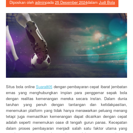
Diposkan oleh
admin
pada
25 Desember 2024
dalam
Judi Bola
Situs bola online
Suara805
dengan pembayaran cepat ibarat jembatan
emas yang menghubungkan impian para penggemar sepak bola
dengan realitas kemenangan mereka secara instan. Dalam dunia
taruhan yang penuh dengan tantangan dan ketidakpastian,
menemukan platform yang tidak hanya menawarkan peluang menang
tetapi juga memastikan kemenangan dapat dicairkan dengan cepat
adalah seperti menemukan oase di tengah gurun panas. Kecepatan
dalam proses pembayaran menjadi salah satu faktor utama yang