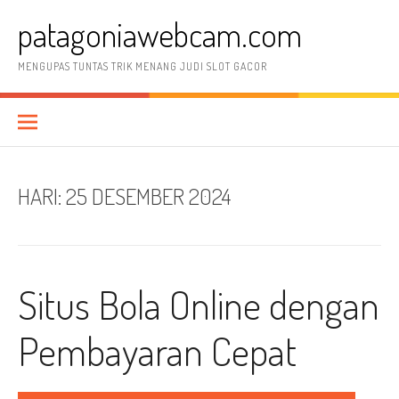
Lompat
patagoniawebcam.com
ke
konten
MENGUPAS TUNTAS TRIK MENANG JUDI SLOT GACOR
HARI:
25 DESEMBER 2024
Situs Bola Online dengan
Pembayaran Cepat