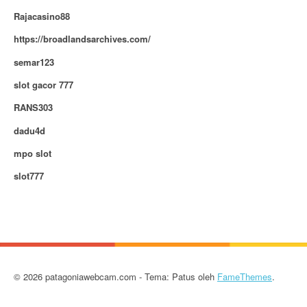
Rajacasino88
https://broadlandsarchives.com/
semar123
slot gacor 777
RANS303
dadu4d
mpo slot
slot777
© 2026 patagoniawebcam.com - Tema: Patus oleh
FameThemes
.