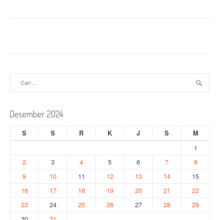
Cari
untuk:
Desember 2024
S
S
R
K
J
S
M
1
2
3
4
5
6
7
8
9
10
11
12
13
14
15
16
17
18
19
20
21
22
23
24
25
26
27
28
29
30
31