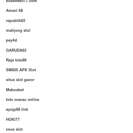
bukaneko77.com
Amavi 68
republik62
mahjong slot
pay4d
GARUDA62
Raja toto88
SM605 APK Slot
situs slot gacor
Mabosbet
toto macau online
ayojp88 link
HOKI77
zeus slot