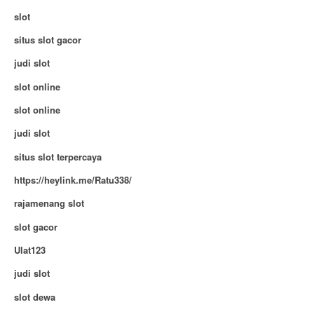
slot
situs slot gacor
judi slot
slot online
slot online
judi slot
situs slot terpercaya
https://heylink.me/Ratu338/
rajamenang slot
slot gacor
Ulat123
judi slot
slot dewa