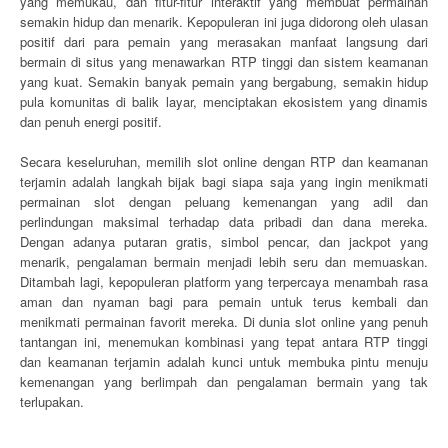
yang memukau, dan fitur-fitur interaktif yang membuat permainan
semakin hidup dan menarik. Kepopuleran ini juga didorong oleh ulasan
positif dari para pemain yang merasakan manfaat langsung dari
bermain di situs yang menawarkan RTP tinggi dan sistem keamanan
yang kuat. Semakin banyak pemain yang bergabung, semakin hidup
pula komunitas di balik layar, menciptakan ekosistem yang dinamis
dan penuh energi positif.
Secara keseluruhan, memilih slot online dengan RTP dan keamanan
terjamin adalah langkah bijak bagi siapa saja yang ingin menikmati
permainan slot dengan peluang kemenangan yang adil dan
perlindungan maksimal terhadap data pribadi dan dana mereka.
Dengan adanya putaran gratis, simbol pencar, dan jackpot yang
menarik, pengalaman bermain menjadi lebih seru dan memuaskan.
Ditambah lagi, kepopuleran platform yang terpercaya menambah rasa
aman dan nyaman bagi para pemain untuk terus kembali dan
menikmati permainan favorit mereka. Di dunia slot online yang penuh
tantangan ini, menemukan kombinasi yang tepat antara RTP tinggi
dan keamanan terjamin adalah kunci untuk membuka pintu menuju
kemenangan yang berlimpah dan pengalaman bermain yang tak
terlupakan.