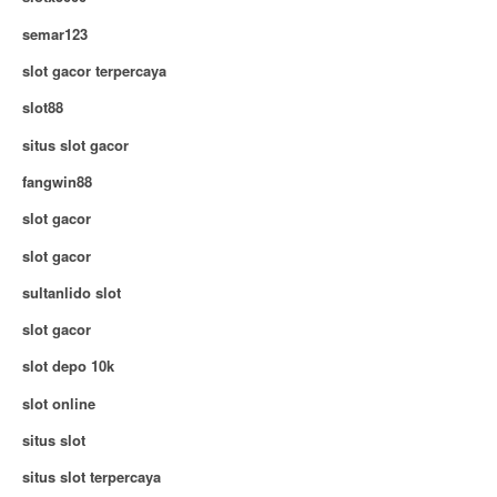
semar123
slot gacor terpercaya
slot88
situs slot gacor
fangwin88
slot gacor
slot gacor
sultanlido slot
slot gacor
slot depo 10k
slot online
situs slot
situs slot terpercaya