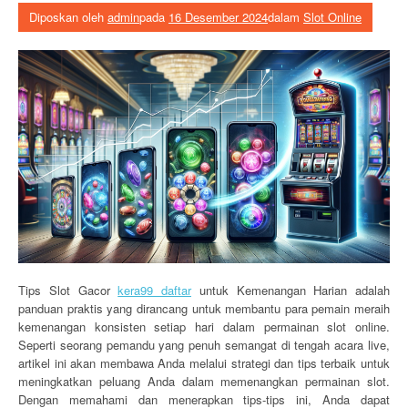
Diposkan oleh
admin
pada
16 Desember 2024
dalam
Slot Online
Tips Slot Gacor
kera99 daftar
untuk Kemenangan Harian adalah
panduan praktis yang dirancang untuk membantu para pemain meraih
kemenangan konsisten setiap hari dalam permainan slot online.
Seperti seorang pemandu yang penuh semangat di tengah acara live,
artikel ini akan membawa Anda melalui strategi dan tips terbaik untuk
meningkatkan peluang Anda dalam memenangkan permainan slot.
Dengan memahami dan menerapkan tips-tips ini, Anda dapat