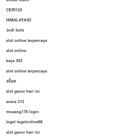
CERI123
HIMALAYA4D
Judi bola
slot online terpercaya
slot online
kaya 303
slot online terpercaya
สล็อต
slot gacor hari ini
arena 212
musang178 login
togel togelonline88
slot gacor hari ini