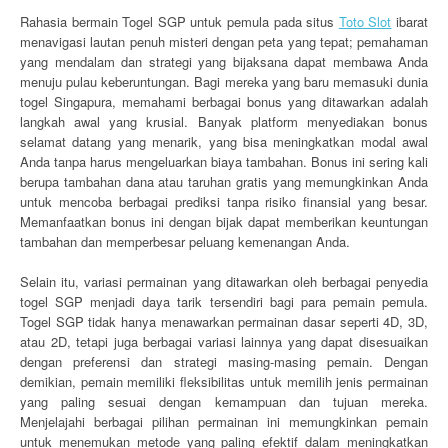
Rahasia bermain Togel SGP untuk pemula pada situs
Toto Slot
ibarat
menavigasi lautan penuh misteri dengan peta yang tepat; pemahaman
yang mendalam dan strategi yang bijaksana dapat membawa Anda
menuju pulau keberuntungan. Bagi mereka yang baru memasuki dunia
togel Singapura, memahami berbagai bonus yang ditawarkan adalah
langkah awal yang krusial. Banyak platform menyediakan bonus
selamat datang yang menarik, yang bisa meningkatkan modal awal
Anda tanpa harus mengeluarkan biaya tambahan. Bonus ini sering kali
berupa tambahan dana atau taruhan gratis yang memungkinkan Anda
untuk mencoba berbagai prediksi tanpa risiko finansial yang besar.
Memanfaatkan bonus ini dengan bijak dapat memberikan keuntungan
tambahan dan memperbesar peluang kemenangan Anda.
Selain itu, variasi permainan yang ditawarkan oleh berbagai penyedia
togel SGP menjadi daya tarik tersendiri bagi para pemain pemula.
Togel SGP tidak hanya menawarkan permainan dasar seperti 4D, 3D,
atau 2D, tetapi juga berbagai variasi lainnya yang dapat disesuaikan
dengan preferensi dan strategi masing-masing pemain. Dengan
demikian, pemain memiliki fleksibilitas untuk memilih jenis permainan
yang paling sesuai dengan kemampuan dan tujuan mereka.
Menjelajahi berbagai pilihan permainan ini memungkinkan pemain
untuk menemukan metode yang paling efektif dalam meningkatkan