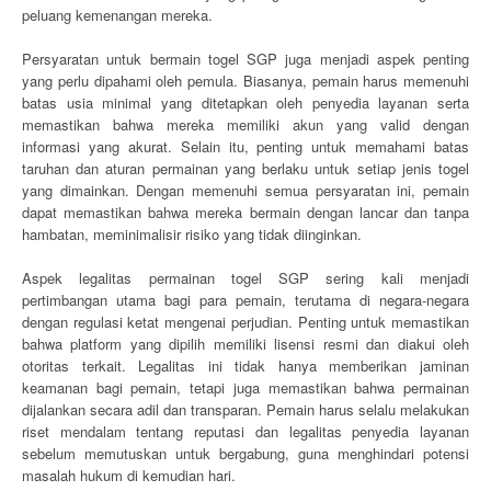
peluang kemenangan mereka.
Persyaratan untuk bermain togel SGP juga menjadi aspek penting
yang perlu dipahami oleh pemula. Biasanya, pemain harus memenuhi
batas usia minimal yang ditetapkan oleh penyedia layanan serta
memastikan bahwa mereka memiliki akun yang valid dengan
informasi yang akurat. Selain itu, penting untuk memahami batas
taruhan dan aturan permainan yang berlaku untuk setiap jenis togel
yang dimainkan. Dengan memenuhi semua persyaratan ini, pemain
dapat memastikan bahwa mereka bermain dengan lancar dan tanpa
hambatan, meminimalisir risiko yang tidak diinginkan.
Aspek legalitas permainan togel SGP sering kali menjadi
pertimbangan utama bagi para pemain, terutama di negara-negara
dengan regulasi ketat mengenai perjudian. Penting untuk memastikan
bahwa platform yang dipilih memiliki lisensi resmi dan diakui oleh
otoritas terkait. Legalitas ini tidak hanya memberikan jaminan
keamanan bagi pemain, tetapi juga memastikan bahwa permainan
dijalankan secara adil dan transparan. Pemain harus selalu melakukan
riset mendalam tentang reputasi dan legalitas penyedia layanan
sebelum memutuskan untuk bergabung, guna menghindari potensi
masalah hukum di kemudian hari.