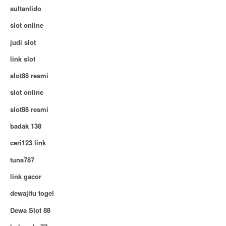
sultanlido
slot online
judi slot
link slot
slot88 resmi
slot online
slot88 resmi
badak 138
ceri123 link
tuna787
link gacor
dewajitu togel
Dewa Slot 88