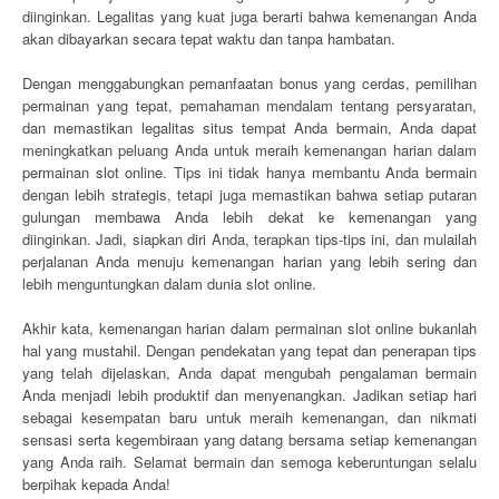
diinginkan. Legalitas yang kuat juga berarti bahwa kemenangan Anda
akan dibayarkan secara tepat waktu dan tanpa hambatan.
Dengan menggabungkan pemanfaatan bonus yang cerdas, pemilihan
permainan yang tepat, pemahaman mendalam tentang persyaratan,
dan memastikan legalitas situs tempat Anda bermain, Anda dapat
meningkatkan peluang Anda untuk meraih kemenangan harian dalam
permainan slot online. Tips ini tidak hanya membantu Anda bermain
dengan lebih strategis, tetapi juga memastikan bahwa setiap putaran
gulungan membawa Anda lebih dekat ke kemenangan yang
diinginkan. Jadi, siapkan diri Anda, terapkan tips-tips ini, dan mulailah
perjalanan Anda menuju kemenangan harian yang lebih sering dan
lebih menguntungkan dalam dunia slot online.
Akhir kata, kemenangan harian dalam permainan slot online bukanlah
hal yang mustahil. Dengan pendekatan yang tepat dan penerapan tips
yang telah dijelaskan, Anda dapat mengubah pengalaman bermain
Anda menjadi lebih produktif dan menyenangkan. Jadikan setiap hari
sebagai kesempatan baru untuk meraih kemenangan, dan nikmati
sensasi serta kegembiraan yang datang bersama setiap kemenangan
yang Anda raih. Selamat bermain dan semoga keberuntungan selalu
berpihak kepada Anda!