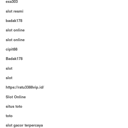
exa303
slot resmi
badak178
slot online
slot online
cipit88
Badak178
slot
slot
https://ratu3388vip.id/
Slot Online
situs toto
toto
slot gacor terpercaya