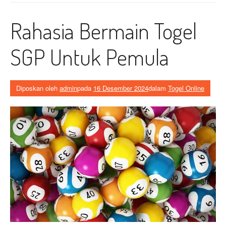
Rahasia Bermain Togel
SGP Untuk Pemula
Diposkan oleh
admin
pada
16 Desember 2024
dalam
Togel Online