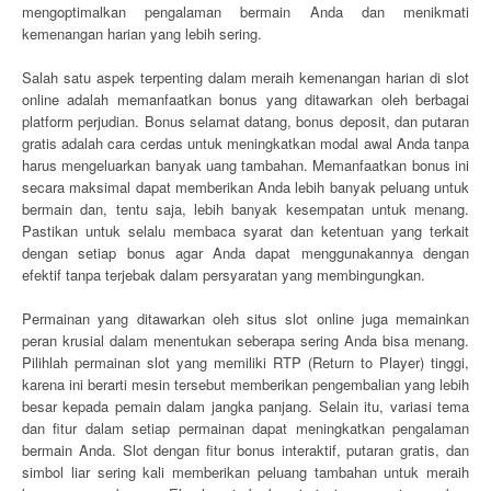
mengoptimalkan pengalaman bermain Anda dan menikmati
kemenangan harian yang lebih sering.
Salah satu aspek terpenting dalam meraih kemenangan harian di slot
online adalah memanfaatkan bonus yang ditawarkan oleh berbagai
platform perjudian. Bonus selamat datang, bonus deposit, dan putaran
gratis adalah cara cerdas untuk meningkatkan modal awal Anda tanpa
harus mengeluarkan banyak uang tambahan. Memanfaatkan bonus ini
secara maksimal dapat memberikan Anda lebih banyak peluang untuk
bermain dan, tentu saja, lebih banyak kesempatan untuk menang.
Pastikan untuk selalu membaca syarat dan ketentuan yang terkait
dengan setiap bonus agar Anda dapat menggunakannya dengan
efektif tanpa terjebak dalam persyaratan yang membingungkan.
Permainan yang ditawarkan oleh situs slot online juga memainkan
peran krusial dalam menentukan seberapa sering Anda bisa menang.
Pilihlah permainan slot yang memiliki RTP (Return to Player) tinggi,
karena ini berarti mesin tersebut memberikan pengembalian yang lebih
besar kepada pemain dalam jangka panjang. Selain itu, variasi tema
dan fitur dalam setiap permainan dapat meningkatkan pengalaman
bermain Anda. Slot dengan fitur bonus interaktif, putaran gratis, dan
simbol liar sering kali memberikan peluang tambahan untuk meraih