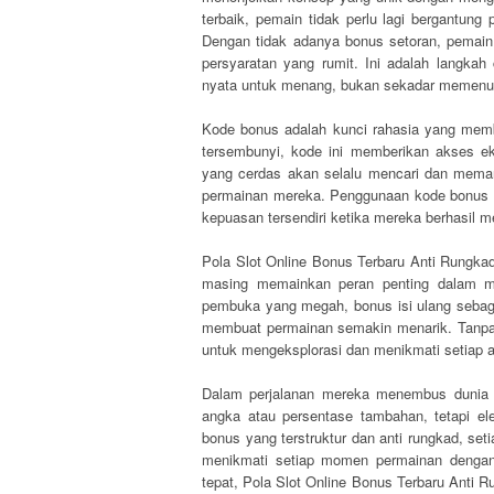
terbaik, pemain tidak perlu lagi bergantun
Dengan tidak adanya bonus setoran, pemain 
persyaratan yang rumit. Ini adalah langka
nyata untuk menang, bukan sekadar memenuh
Kode bonus adalah kunci rahasia yang membu
tersembunyi, kode ini memberikan akses e
yang cerdas akan selalu mencari dan meman
permainan mereka. Penggunaan kode bonus t
kepuasan tersendiri ketika mereka berhasil
Pola Slot Online Bonus Terbaru Anti Rungkad
masing memainkan peran penting dalam m
pembuka yang megah, bonus isi ulang sebag
membuat permainan semakin menarik. Tanpa
untuk mengeksplorasi dan menikmati setiap a
Dalam perjalanan mereka menembus dunia 
angka atau persentase tambahan, tetapi 
bonus yang terstruktur dan anti rungkad, set
menikmati setiap momen permainan dengan 
tepat, Pola Slot Online Bonus Terbaru Ant