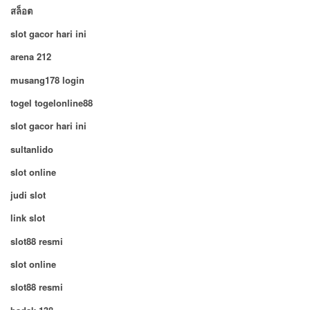
สล็อต
slot gacor hari ini
arena 212
musang178 login
togel togelonline88
slot gacor hari ini
sultanlido
slot online
judi slot
link slot
slot88 resmi
slot online
slot88 resmi