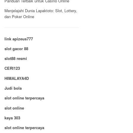
Panduan Terbaik untuk Casino Online
Menjelajahi Dunia Lapaktoto: Slot, Lottery,
dan Poker Online
link apizeus777
slot gacor 88
slot88 resmi
CERI123
HIMALAYA4D
Judi bola
slot online terpercaya
slot online
kaya 303
slot online terpercaya