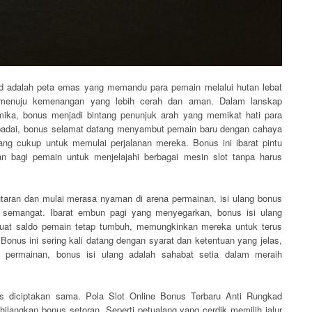
d adalah peta emas yang memandu para pemain melalui hutan lebat
an menuju kemenangan yang lebih cerah dan aman. Dalam lanskap
ika, bonus menjadi bintang penunjuk arah yang memikat hati para
h badai, bonus selamat datang menyambut pemain baru dengan cahaya
g cukup untuk memulai perjalanan mereka. Bonus ini ibarat pintu
bagi pemain untuk menjelajahi berbagai mesin slot tanpa harus
taran dan mulai merasa nyaman di arena permainan, isi ulang bonus
 semangat. Ibarat embun pagi yang menyegarkan, bonus isi ulang
at saldo pemain tetap tumbuh, memungkinkan mereka untuk terus
nus ini sering kali datang dengan syarat dan ketentuan yang jelas,
ermainan, bonus isi ulang adalah sahabat setia dalam meraih
us diciptakan sama. Pola Slot Online Bonus Terbaru Anti Rungkad
langkan bonus setoran. Seperti petualang yang cerdik memilih jalur