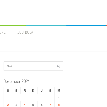
LINE
JUDI BOLA
Cari
untuk:
Desember 2024
S
S
R
K
J
S
M
1
2
3
4
5
6
7
8