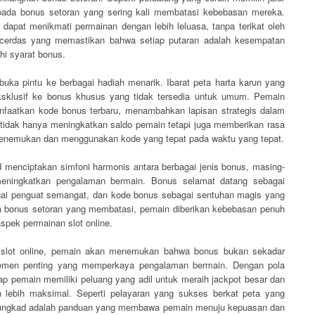
g pada bonus setoran yang sering kali membatasi kebebasan mereka.
dapat menikmati permainan dengan lebih leluasa, tanpa terikat oleh
h cerdas yang memastikan bahwa setiap putaran adalah kesempatan
i syarat bonus.
ka pintu ke berbagai hadiah menarik. Ibarat peta harta karun yang
ksklusif ke bonus khusus yang tidak tersedia untuk umum. Pemain
faatkan kode bonus terbaru, menambahkan lapisan strategis dalam
idak hanya meningkatkan saldo pemain tetapi juga memberikan rasa
 menemukan dan menggunakan kode yang tepat pada waktu yang tepat.
 menciptakan simfoni harmonis antara berbagai jenis bonus, masing-
eningkatkan pengalaman bermain. Bonus selamat datang sebagai
ai penguat semangat, dan kode bonus sebagai sentuhan magis yang
 bonus setoran yang membatasi, pemain diberikan kebebasan penuh
spek permainan slot online.
slot online, pemain akan menemukan bahwa bonus bukan sekadar
elemen penting yang memperkaya pengalaman bermain. Dengan pola
iap pemain memiliki peluang yang adil untuk meraih jackpot besar dan
lebih maksimal. Seperti pelayaran yang sukses berkat peta yang
i Rungkad adalah panduan yang membawa pemain menuju kepuasan dan